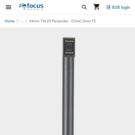
B2B login
...
Home
24mm T14 2X Periprobe - (Cine) Sony FE