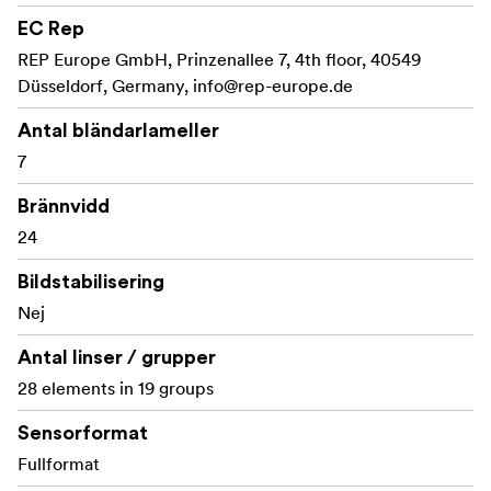
naturlig storlek.
EC Rep
REP Europe GmbH, Prinzenallee 7, 4th floor, 40549
Möjliggör smidiga
Full 360° rotationsförmåga:
Düsseldorf, Germany,
info@rep-europe.de
rotationsrörelser för kreativa videoeffekter.
Antal bländarlameller
** Inbyggda LED-lampor: ** Belysa motiv tydligt i
utmanande och trånga utrymmen.
7
28 element i 19
Avancerad optisk konstruktion:
Brännvidd
grupper ger utmärkt skärpa, klarhet och korrekt
24
färgåtergivning.
Bildstabilisering
**Vattentät front: ** Idealisk för
Nej
undervattensfilmning eller användning i våta och
dammiga förhållanden.
Antal linser / grupper
28 elements in 19 groups
Utväxlade
Professionell biografkonstruktion:
fokus- och bländarringar som är kompatibla med
Sensorformat
vanliga biograftillbehör, vilket ger smidig och exakt
Fullformat
kontroll.