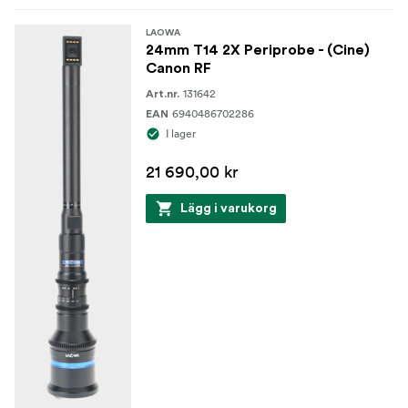
LAOWA
24mm T14 2X Periprobe - (Cine)
Canon RF
131642
Art.nr.
6940486702286
EAN
I lager
21 690,00 kr
Lägg i varukorg