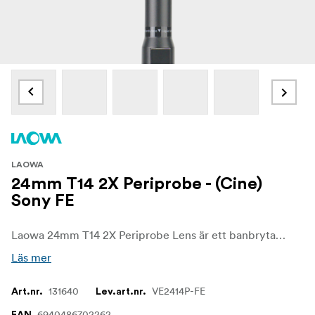
LAOWA
24mm T14 2X Periprobe - (Cine)
Sony FE
Laowa 24mm T14 2X Periprobe Lens är ett banbrytande kreativt verktyg för filmskapare och fotografer som söker unika vinklar och oöverträffade perspektiv. Dess innovativa periskopliknande design gör att du kan uppnå tidigare omöjliga bilder, inklusive uppslukande närbilder, dynamiska rotationer och kreativa rörelser genom trånga utrymmen, vilket gör det till ett kraftfullt tillskott till kommersiell film, produktfotografering och makrovideografi.
Läs mer
131640
VE2414P-FE
Art.nr.
Lev.art.nr.
6940486702262
EAN