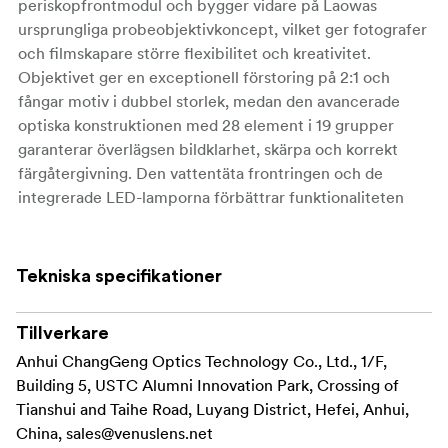
periskopfrontmodul och bygger vidare på Laowas
ursprungliga probeobjektivkoncept, vilket ger fotografer
och filmskapare större flexibilitet och kreativitet.
Objektivet ger en exceptionell förstoring på 2:1 och
fångar motiv i dubbel storlek, medan den avancerade
optiska konstruktionen med 28 element i 19 grupper
garanterar överlägsen bildklarhet, skärpa och korrekt
färgåtergivning. Den vattentäta frontringen och de
integrerade LED-lamporna förbättrar funktionaliteten
ytterligare, vilket möjliggör dynamisk filmning under
vatten eller i utmanande miljöer.
Tekniska specifikationer
Nyckelfunktioner:
Erbjuder utbytbara raka och
Unik periskopdesign:
Tillverkare
90° frontmoduler, vilket möjliggör oöverträffade
Anhui ChangGeng Optics Technology Co., Ltd., 1/F,
kreativa perspektiv och unika filmvinklar.
Building 5, USTC Alumni Innovation Park, Crossing of
Tianshui and Taihe Road, Luyang District, Hefei, Anhui,
Fångar anmärkningsvärda
2:1 förstoringsgrad:
China,
sales@venuslens.net
makrodetaljer med dubbelt så stor förstoring som i