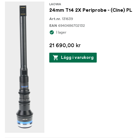
LAOWA
24mm T14 2X Periprobe - (Cine) PL
131639
Art.nr.
6940486702132
EAN
I lager
21 690,00 kr
Lägg i varukorg