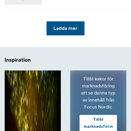
Ladda mer
Inspiration
Tillåt kakor för
marknadsföring
att se denna typ
av innehåll från
Focus Nordic
Tillåt
marknadsförin