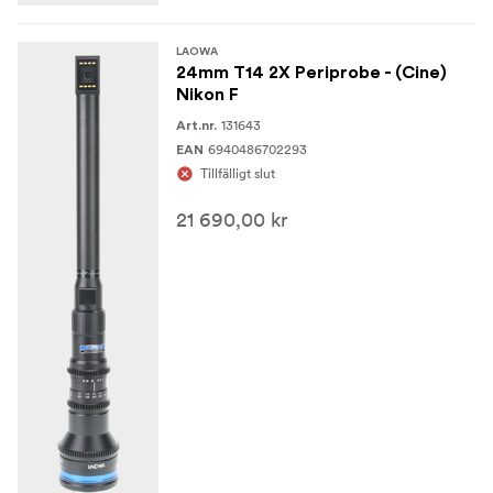
LAOWA
24mm T14 2X Periprobe - (Cine)
Nikon F
131643
Art.nr.
6940486702293
EAN
Tillfälligt slut
21 690,00 kr