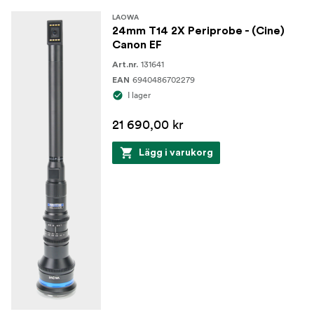
LAOWA
24mm T14 2X Periprobe - (Cine)
Canon EF
131641
Art.nr.
6940486702279
EAN
I lager
21 690,00 kr
Lägg i varukorg