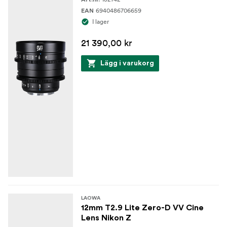
6940486706659
EAN
I lager
21 390,00 kr
Lägg i varukorg
LAOWA
12mm T2.9 Lite Zero-D VV Cine
Lens Nikon Z