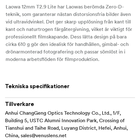
Laowa 12mm T2.9 Lite har Laowas berömda Zero-D-
teknik, som garanterar nästan distorsionsfria bilder även
vid ultravidvinkel. Det ger skarp upplösning från kant till
kant och naturtrogen färgåtergivning, vilket är viktigt för
professionellt filmskapande. Dess lätta design på bara
cirka 610 g gör den idealisk för handhållen, gimbal- och
drönarmonterad fotografering och passar sömlöst in i
moderna arbetsflöden för filmproduktion.
Nyckelfunktioner:
Tekniska specifikationer
- Brännvidd: 12mm
Tillverkare
- Maximal bländare: T2.9
Anhui ChangGeng Optics Technology Co., Ltd., 1/F,
Building 5, USTC Alumni Innovation Park, Crossing of
- Synvinkel: 122° (VistaVision)
Tianshui and Taihe Road, Luyang District, Hefei, Anhui,
- Alternativ för objektivfattning: ARRI PL, Canon EF,
China,
sales@venuslens.net