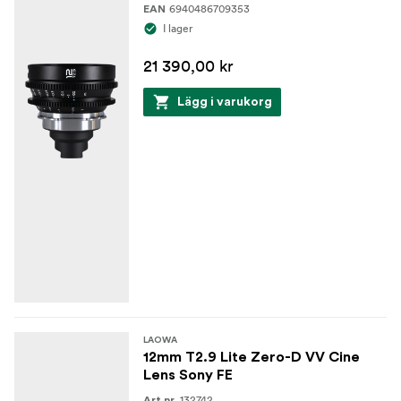
6940486709353
EAN
I lager
21 390,00 kr
Lägg i varukorg
LAOWA
12mm T2.9 Lite Zero-D VV Cine
Lens Sony FE
132742
Art.nr.