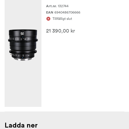
132744
Art.nr.
6940486706666
EAN
Tillfälligt slut
21 390,00 kr
Ladda ner