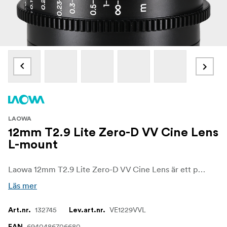
LAOWA
12mm T2.9 Lite Zero-D VV Cine Lens
L-mount
Laowa 12mm T2.9 Lite Zero-D VV Cine Lens är ett professionellt, ultravidvinkligt cineobjektiv som är särskilt utformat för filmskapare som kräver överlägsen optisk prestanda i en lätt och kompakt formfaktor. Med sin expansiva 122° bildvinkel är detta objektiv perfekt för att fånga fantastiska vidsträckta vyer, arkitektoniska detaljer och dynamiska inomhusmiljöer, vilket avsevärt förbättrar filmkvaliteten i alla produktioner.
Läs mer
132745
VE1229VVL
Art.nr.
Lev.art.nr.
6940486706680
EAN