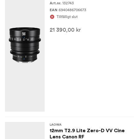
132743
Art.nr.
6940486706673
EAN
Tillfälligt slut
21 390,00 kr
LAOWA
12mm T2.9 Lite Zero-D VV Cine
Lens Canon RF