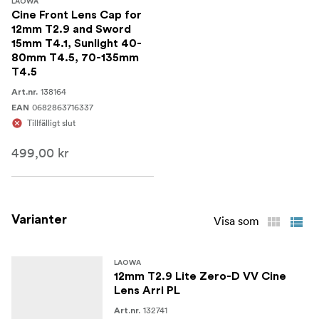
LAOWA
Cine Front Lens Cap for
12mm T2.9 and Sword
15mm T4.1, Sunlight 40-
80mm T4.5, 70-135mm
T4.5
138164
Art.nr.
0682863716337
EAN
Tillfälligt slut
499,00 kr
Varianter
Visa som
LAOWA
12mm T2.9 Lite Zero-D VV Cine
Lens Arri PL
132741
Art.nr.