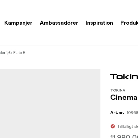
Kampanjer
Ambassadörer
Inspiration
Produk
er 1,6x PL to E
TOKINA
Cinema 
1096
Art.nr.
Tillfälligt s
11 990,0