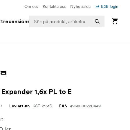
Om oss
Kontakta oss
Nyhetssida
B2B login
trecensioner
Expander 1,6x PL to E
87
KCT-2151D
4968808220449
Lev.art.nr.
EAN
lut
0 kr