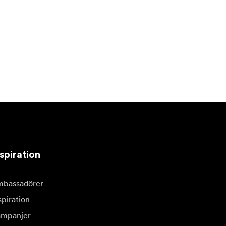
spiration
bassadörer
spiration
mpanjer