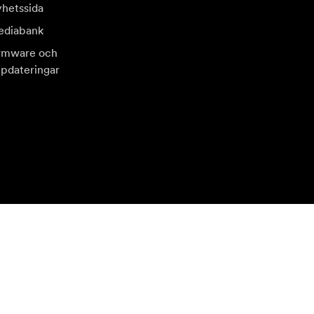
hetssida
diabank
rmware och
pdateringar
sök en annan lokal marknad