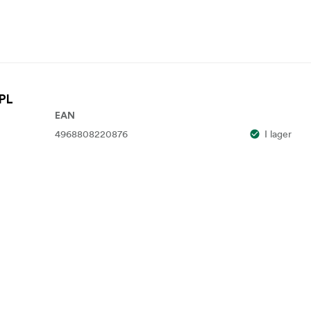
 PL
EAN
4968808220876
I lager