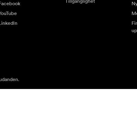
Tillgänglighet
Facebook
Ny
YouTube
Me
LinkedIn
Fi
up
judanden.
Be
Prenumerera