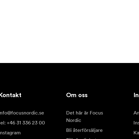
Kontakt
Om oss
In
info@focusnordic.se
Det här är Focus
Am
Nordic
tel: +46 31 336 23 00
In
Bli återförsäljare
Instagram
Ka