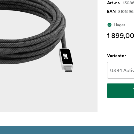
1308
Art.nr.
810159
EAN
I lager
1 899,00
Varianter