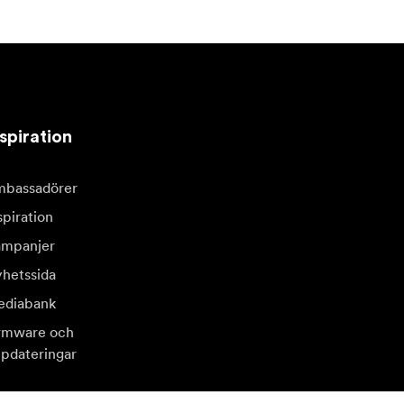
spiration
bassadörer
spiration
mpanjer
hetssida
diabank
rmware och
pdateringar