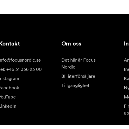
Kontakt
Om oss
In
info@focusnordic.se
Det här är Focus
Am
Nordic
tel: +46 31 336 23 00
In
Bli återförsäljare
Instagram
Ka
Tillgänglighet
Facebook
Ny
YouTube
Me
LinkedIn
Fi
up