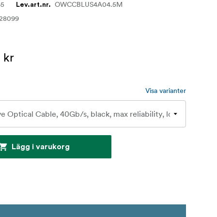
65
OWCCBLUS4A04.5M
Lev.art.nr.
628099
 kr
Visa varianter
Lägg i varukorg