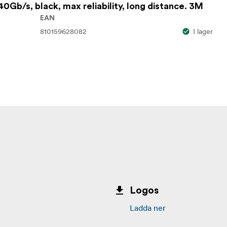
0Gb/s, black, max reliability, long distance. 3M
EAN
810159628082
I lager
Logos
Ladda ner