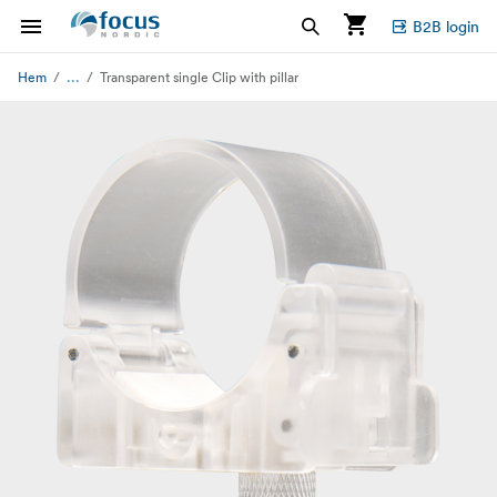
B2B login
...
Hem
Transparent single Clip with pillar