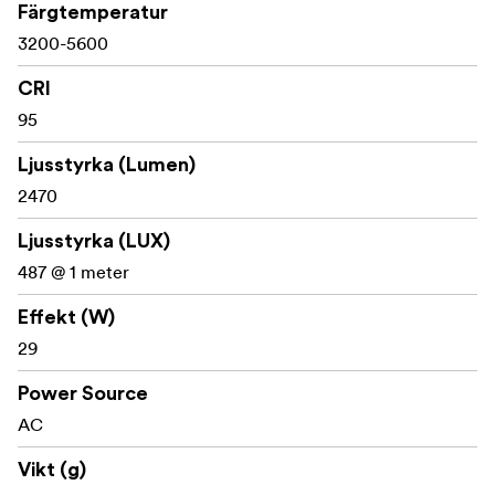
Med NanLite Halo ringbelysningar kan du snabbt uppnå
Färgtemperatur
studiokvalitet utan att använda plastfilter eller tyger för
3200-5600
att mjuka upp ljuset. Lättåtkomliga kontrollvred för att
justera ljusstyrkan mellan 0 och 100% innebär att du inte
CRI
behöver flytta hela belysningen för att uppnå önskad
95
ljusintensitet.
Ljusstyrka (Lumen)
Det går även att justera färgtemperaturen (3200-5600K)
2470
så att ljuset från NanLite Halo kan matcha andra slags
ljuskällor. Eller ifall du helt enkelt bara vill vara kreativ
Ljusstyrka (LUX)
och skapa en stämningsfull färg i motivet.
487 @ 1 meter
Effekt (W)
29
Vad ingår
Power Source
AC
NanLite Halo 40,6 cm Bi-Color LED-ringbelysning
5/8" fäste
Vikt (g)