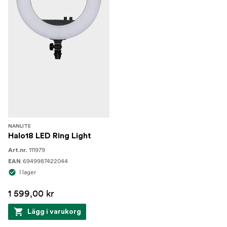
NANLITE
Halo18 LED Ring Light
111979
Art.nr.
6949987422044
EAN
I lager
1 599,00 kr
Lägg i varukorg