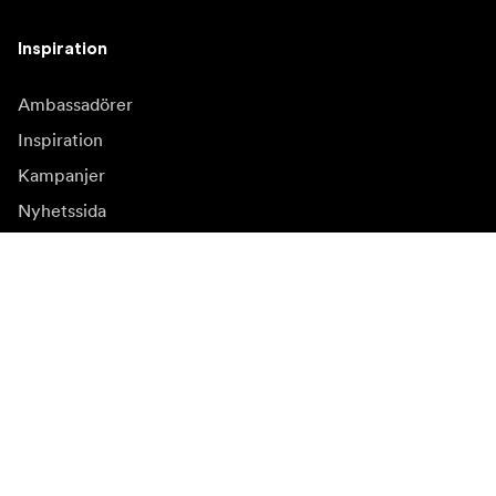
Inspiration
Ambassadörer
Inspiration
Kampanjer
Nyhetssida
Mediabank
Firmware och
uppdateringar
Prenumerera på vårt nyhetsbrev
Få de senaste produktnyheterna, inspiration och
erbjudanden.