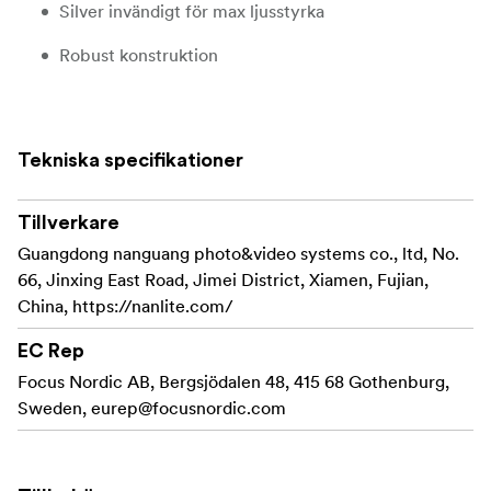
Silver invändigt för max ljusstyrka
Robust konstruktion
Lätt att få på plats
Skapar ett mjukt, jämnt ljus
Tekniska specifikationer
Innehåller: inre diffusor, softdiffusor, ägglåda och
bärväska
Tillverkare
Guangdong nanguang photo&video systems co., ltd, No.
66, Jinxing East Road, Jimei District, Xiamen, Fujian,
China, https://nanlite.com/
EC Rep
Focus Nordic AB, Bergsjödalen 48, 415 68 Gothenburg,
Sweden,
eurep@focusnordic.com