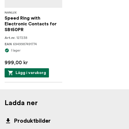
NANLUX
Speed Ring with
Electronic Contacts for
SB150PR
127238
Art.nr.
6949987491774
EAN
I lager
999,00 kr
Lägg i varukorg
Ladda ner
Produktbilder