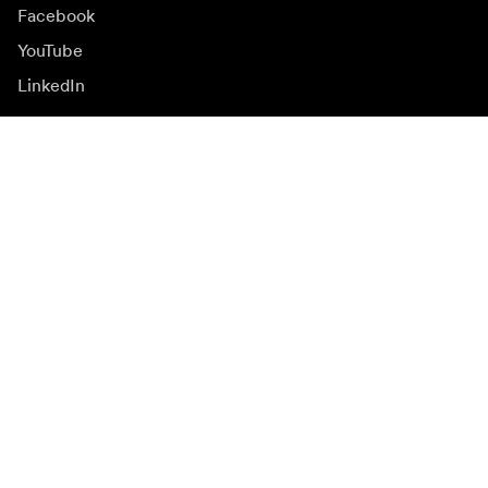
Facebook
YouTube
LinkedIn
Inspiration
Ambassadörer
Inspiration
Kampanjer
Nyhetssida
Mediabank
Firmware och
uppdateringar