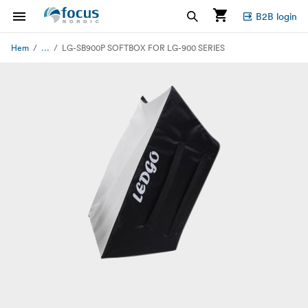
B2B login
...
Hem
LG-SB900P SOFTBOX FOR LG-900 SERIES