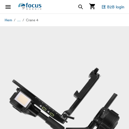
B2B login
...
Hem
Crane 4