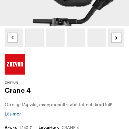
ZHIYUN
Crane 4
Otroligt låg vikt, exceptionell stabilitet och kraftfull! Tack vare sin längre armlängd, starkare motorer och utökade snabbkopplingsplatta kan Crane 4 enkelt och säkert hantera fullformat DSLR och kompakta professionella filmkameror. Full kraft och teknik utan att göra avkall på bärbarheten.
Läs mer
124317
CRANE 4
Art.nr.
Lev.art.nr.