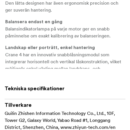
Den lätta designen har även ergonomisk precision och
ger suverän hantering.
Balansera endast en gång
Balansindikatorlampa på varje motor ger en snabb
påminnelse om exakt kalibrering av balanseringen.
Landskap eller porträtt, enkel hantering
Crane 4 har en innovativ snabblåsningsmodul som
integrerar horisontell och vertikal låskonstruktion, vilket
möjliggör enkel växling mellan landskaps- och
porträttläge.
Revolutionerande slingläge och flerfunktionellt
Tekniska specifikationer
slinggrepp ger mer exakt kontroll
Det justerbara slinggreppet, i kombination med det
Tillverkare
flexibla handledsstödet som stödjer finjustering av
Guilin Zhishen Information Technology Co., Ltd., 10F,
vinkeln, minskar avsevärt påfrestningen på din arm,
Tower G2, Galaxy World, Yabao Road #1, Longgang
samtidigt som du får en mer exakt rörelsekontroll.
District, Shenzhen, China, www.zhiyun-tech.com/en
Det utdragbara slinggreppet kan justeras till gimbalens