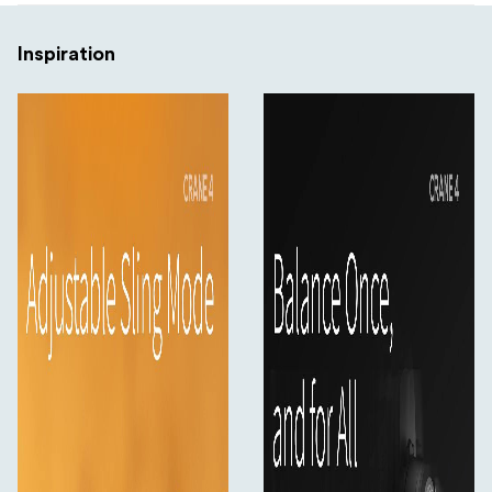
Upplev oavbruten inspiration när du laddar och
fotograferar samtidigt och njut av en jämn och stabil
Inspiration
kreativ resa.
Innehåll:
1x Crane 4 Gimbal
1x Bordsstativ (WB2)
1x Förvaringsväska
1x Bas för kamerastöd
1x Objektivstöd
1x Snabbkopplingsplatta med dubbel-funktion
1x Reflektor
1x 3/8" skruv
3x 1/4" skruv
1x 1/4" Insexnyckel
1x Sony kontrollkabel Typ-C till Multi USB
1x Canon kontrollkabel-1
1x Canon kontrollkabel-2
1x Panasonic kontrollkabel