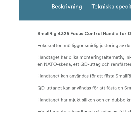
Beskrivning
Tekniska speci
SmallRig 4326 Focus Control Handle for D
Fokusratten möjliggör smidig justering av de
Handtaget har olika monteringsalternativ, ink
en NATO-skena, ett QD-uttag och remfäste
Handtaget kan användas för att fästa SmallR
QD-uttaget kan användas för att fästa en S
Handtaget har mjukt silikon och en dubbelkr
För att montera handtaget på sidan av DJI-st
M4-skruvarna är ordentligt åtdragna.
Max belastning: 6,0 kg