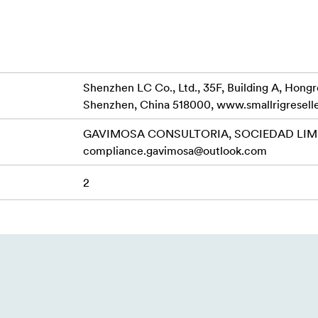
JI RS 4 Pro
Shenzhen LC Co., Ltd., 35F, Building A, Hong
Shenzhen, China 518000, www.smallrigresell
GAVIMOSA CONSULTORIA, SOCIEDAD LIMIT
compliance.gavimosa@outlook.com
2