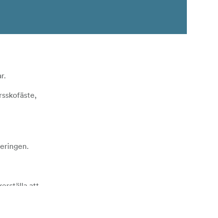
r.
rsskofäste,
feringen.
erställa att