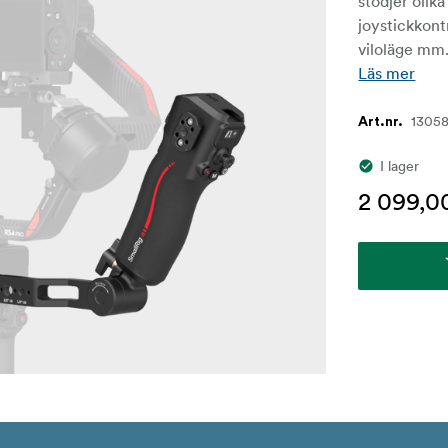
stödjer olika
joystickkontr
viloläge mm
Läs mer
1305
Art.nr.
I lager
2 099,0