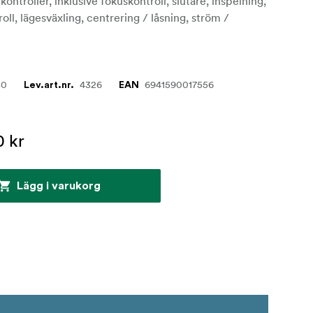
 kontroller, inklusive fokuskontroll, slutare, inspelning,
oll, lägesväxling, centrering / låsning, ström /
.
80
4326
6941590017556
Lev.art.nr.
EAN
0 kr
Lägg i varukorg