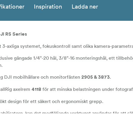
fikationer
Inspiration
Ladda ner
JI RS Series
t 3-axliga systemet, fokuskontroll samt olika kamera-parametra
lusive gängade 1/4”-20 hål, 3/8”-16 monteringshål, ett tillbehö
n.
ig DJI mobilhållare och monitorfästen
.
2905 & 3873
mallRig axelrem
för att minska belastningen under fotogra
4118
ökt design för ett säkert och ergonomiskt grepp.
abilisatorn, kan det medföljande verktyget användas för att säk