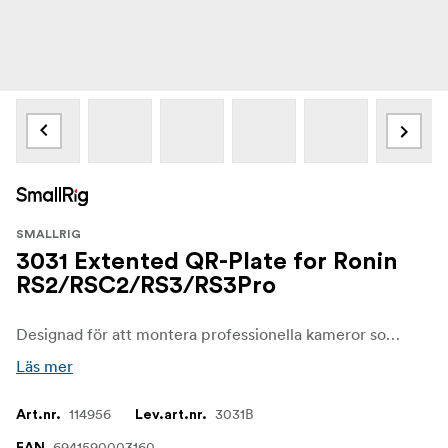
SMALLRIG
3031 Extented QR-Plate for Ronin
RS2/RSC2/RS3/RS3Pro
Designad för att montera professionella kameror som Canon C100/200/300, RED, Komodo på en stabilisator. Den förlängda plattan är 40 mm längre jämfört med original kameraplattan.
Läs mer
114956
3031B
Art.nr.
Lev.art.nr.
6941590003160
EAN