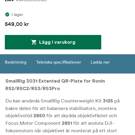
I lager
549,00 kr
Lägg i varukorg
Beskrivning
Tekniska specifikationer
Ladda ner
SmallRig 3031 Extented QR-Plate for Ronin
RS2/RSC2/RS3/RS3Pro
Du kan använda SmallRig Counterweight Kit
på
3125
bakre delen för att balansera stabilisatorn, montera
objektivstöd
för att skydda objektivfästet och
2850
Focus Motor Component
för att ansluta DJI-
2851
fokusmotorn när objektivet är monterat på ett stort