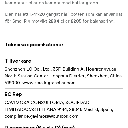
kamerahus eller en kamera med batterigrepp.
Den har ett 1/4”-20 gängat hål i botten som kan användas
för SmallRig motvikt
eller
för balansering.
2284
2285
Kompatibilitet:
DJI RS 2
Tekniska specifikationer
DJI Ronin-S
DJI RS 3
DJI RS 3 Pro
Tillverkare
Shenzhen LC Co., Ltd., 35F, Building A, Hongrongyuan
Förpackningen innehåller:
North Station Center, Longhua District, Shenzhen, China
1 x Snabbkopplingsplatta
518000, www.smallrigreseller.com
1 x Insexnyckel
EC Rep
GAVIMOSA CONSULTORIA, SOCIEDAD
LIMITADACASTELLANA 9144, 28046 Madrid, Spain,
compliance.gavimosa@outlook.com
Dimensioner (B x H x D) (mm)