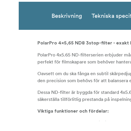
Beskrivning
Tekniska speci
PolarPro 4x5,65 ND8 3stop-filter - exakt 
PolarPro 4x5.65 ND-filterserien erbjuder mång
perfekt för filmskapare som behöver hantera 
Oavsett om du ska fånga en subtil skärpedjups
den precision som behövs för att balansera e
Dessa ND-filter är byggda för standard 4x5.65
säkerställa tillförlitlig prestanda på inspelni
Viktiga funktioner och fördelar:
** Brett utbud av stopp (1-7):** Välj mel
minskning till extrem ljusstyrka.