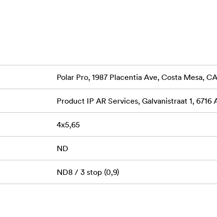
tboxar av industristandard, perfekt för avancerade biografinst
klighetstrogen färg och klarhet, vilket bevarar integriteten i d
on skyddar filtret från damm, repor och skador, perfekt för tuf
Polar Pro, 1987 Placentia Ave, Costa Mesa, 
er möjlighet till kontroll av skärpedjup, rörelseoskärpa och lå
us.
Product IP AR Services, Galvanistraat 1, 6716
kapare och fotografer som behöver pålitlig, högkvalitativ ljusred
4x5,65
h levererar filmiska bilder med precision och enkelhet.
ND
ND8 / 3 stop (0,9)