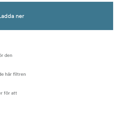
Ladda ner
ör den
e här filtren
r för att
btil