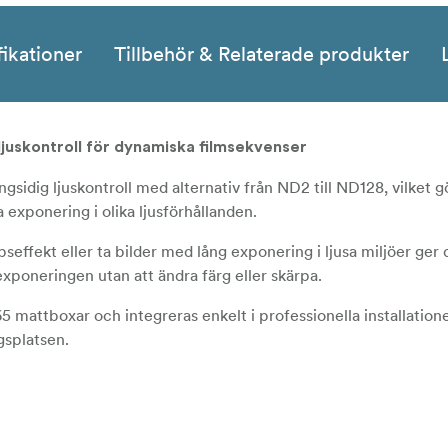
fikationer
Tillbehör & Relaterade produkter
ljuskontroll för dynamiska filmsekvenser
sidig ljuskontroll med alternativ från ND2 till ND128, vilket g
exponering i olika ljusförhållanden.
effekt eller ta bilder med lång exponering i ljusa miljöer ger d
xponeringen utan att ändra färg eller skärpa.
 mattboxar och integreras enkelt i professionella installatione
ngsplatsen.
lan en mängd olika stopp för att kontrollera ljuset exakt, från su