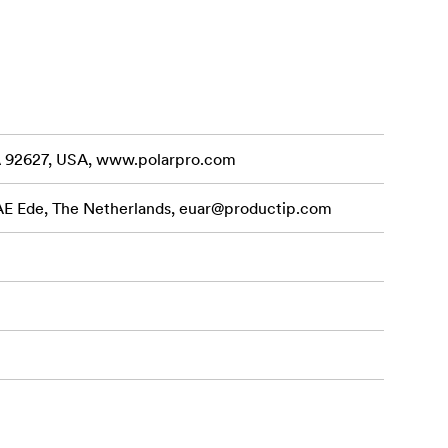
allationer.
ina bilder.
fa
CA 92627, USA, www.polarpro.com
nga
 AE Ede, The Netherlands,
euar@productip.com
uktion i ett