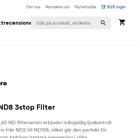
Om oss
Kontakta oss
Nyhetssida
B2B login
trecensioner
ND8 3stop Filter
,65 ND-filterserien erbjuder mångsidig ljuskontroll
iv från ND2 till ND128, vilket gör den perfekt för
som behöver hantera exponering i olika