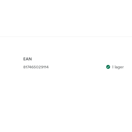
EAN
817465029114
I lager