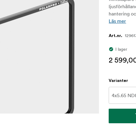
ljusförhålla
hantering oc
Läs mer
12961
Art.nr.
I lager
2 599,00
Varianter