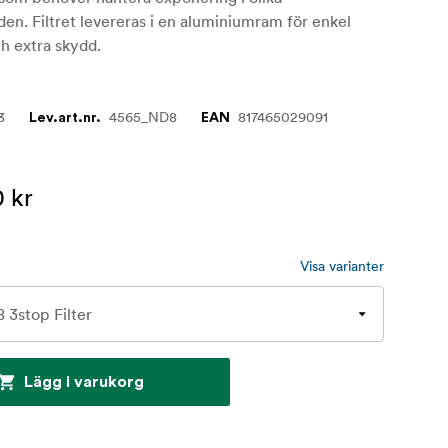
nden. Filtret levereras i en aluminiumram för enkel
h extra skydd.
3
4565_ND8
817465029091
Lev.art.nr.
EAN
 kr
Visa varianter
Lägg i varukorg