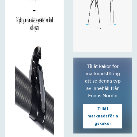
Tillåt kakor för
marknadsföring
att se denna typ
av innehåll från
Focus Nordic
Tillåt
marknadsförin
gskakor