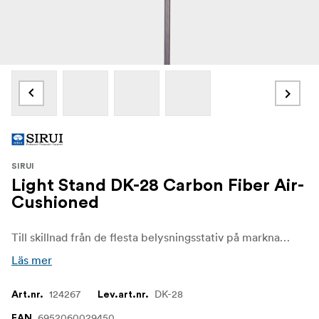
SIRUI
Light Stand DK-28 Carbon Fiber Air-
Cushioned
Till skillnad från de flesta belysningsstativ på marknaden som är byggda av aluminium, så är DK-18 & DK-28 tillverkade av 3K kolfiberväv för att minska vikten och öka stabiliteten.
Läs mer
124267
DK-28
Art.nr.
Lev.art.nr.
6952060029450
EAN