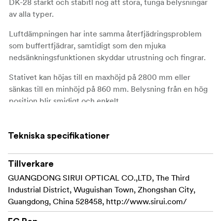
DK-28 starkt och stabitl nog att stora, tunga belysningar
av alla typer.
Luftdämpningen har inte samma återfjädringsproblem
som buffertfjädrar, samtidigt som den mjuka
nedsänkningsfunktionen skyddar utrustning och fingrar.
Stativet kan höjas till en maxhöjd på 2800 mm eller
sänkas till en minhöjd på 860 mm. Belysning från en hög
position blir smidigt och enkelt.
Flipplåssystemet säkerställer en snabbare låsning än det
traditionella vridlåssystemet.
Tekniska specifikationer
Kompatibelt med LED-ljus, högeffektsstrålkastare och
videobelysning. Den har en 16 mm spigot och en 1/4"
Tillverkare
skruv på toppen.
GUANGDONG SIRUI OPTICAL CO.,LTD, The Third
Industrial District, Wuguishan Town, Zhongshan City,
Den har vridbar mittpelare för bekväm justering av
Guangdong, China 528458, http://www.sirui.com/
ljusvinkeln.