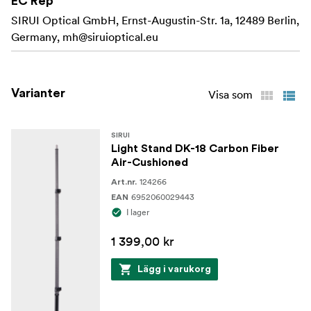
EC Rep
Gummifötter för extra grepp och allmänt skydd.
SIRUI Optical GmbH, Ernst-Augustin-Str. 1a, 12489 Berlin,
Germany,
mh@siruioptical.eu
Specifikationer:
Material - kolfiber
3 sektioner mittpelare
Varianter
Visa som
Ihopfällt - 850mm
SIRUI
Min höjd - 860mm
Light Stand DK-18 Carbon Fiber
Air-Cushioned
Max höjd - 2800mm
124266
Art.nr.
6952060029443
EAN
Vikt - 1,2 kg
I lager
Max belastning - 10 kg
1 399,00 kr
Lägg i varukorg