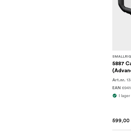
SMALLRI
5887 C
(Advanc
13
Art.nr.
694
EAN
I lager
599,00 