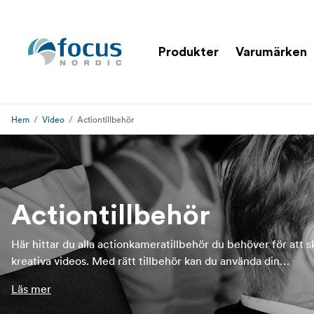
Produkter
Varumärken
Hem
Video
Actiontillbehör
Actiontillbehör
Här hittar du alla actionkameratillbehör du behöver för att 
kreativa videos. Med rätt tillbehör kan du använda din
actionkamera på många fler sätt, vare sig du filmar professio
Läs mer
eller bara för skojs skull. Focus Nordic har ett brett urval av
tillbehör, tex GoPro-fästen, grepp, stänger, kablar, externa t