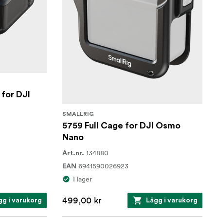
 for DJI
SMALLRIG
5759 Full Cage for DJI Osmo
Nano
134880
Art.nr.
6941590026923
EAN
I lager
499,00 kr
gg i varukorg
Lägg i varukorg