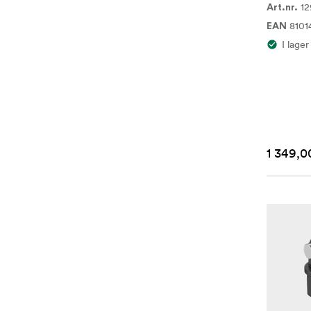
12
Art.nr.
8101
EAN
I lager
1 349,0