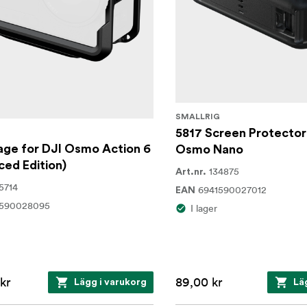
SMALLRIG
5817 Screen Protector
G
age for DJI Osmo Action 6
Osmo Nano
ed Edition)
134875
Art.nr.
5714
6941590027012
EAN
1590028095
I lager
kr
89,00 kr
Lägg i varukorg
Lä