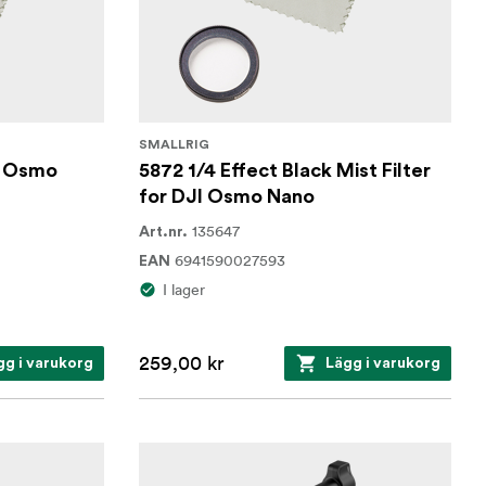
SMALLRIG
JI Osmo
5872 1/4 Effect Black Mist Filter
for DJI Osmo Nano
135647
Art.nr.
6941590027593
EAN
I lager
259,00 kr
gg i varukorg
Lägg i varukorg