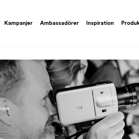
Kampanjer
Ambassadörer
Inspiration
Produk
skapa
nellt
rådlösa