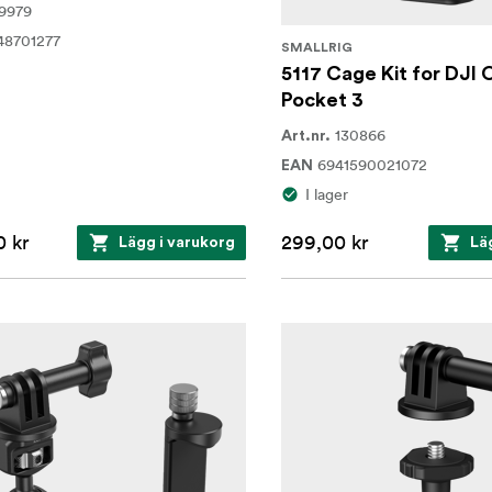
9979
48701277
SMALLRIG
5117 Cage Kit for DJI
Pocket 3
130866
Art.nr.
6941590021072
EAN
I lager
0 kr
299,00 kr
Lägg i varukorg
Lä