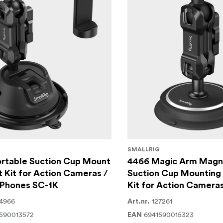
G
SMALLRIG
ortable Suction Cup Mount
4466 Magic Arm Magn
 Kit for Action Cameras /
Suction Cup Mounting
 Phones SC-1K
Kit for Action Camera
4966
127261
Art.nr.
590013572
6941590015323
EAN