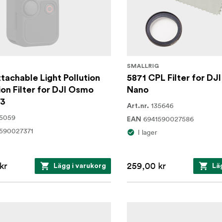
G
SMALLRIG
tachable Light Pollution
5871 CPL Filter for D
on Filter for DJI Osmo
Nano
 3
135646
Art.nr.
35059
6941590027586
EAN
590027371
I lager
kr
259,00 kr
Lägg i varukorg
Lä