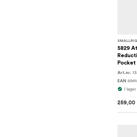
SMALLRI
5829 At
Reducti
Pocket
1
Art.nr.
6941
EAN
I lager
259,00 