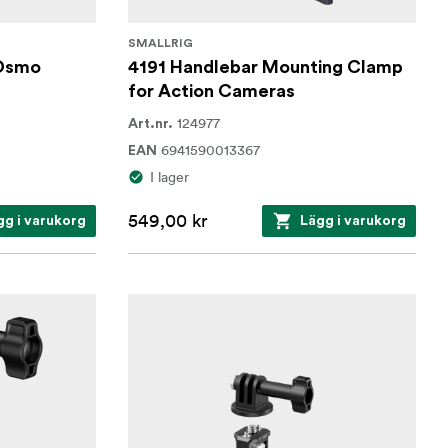
SMALLRIG
 Osmo
4191 Handlebar Mounting Clamp
for Action Cameras
124977
Art.nr.
6941590013367
EAN
I lager
549,00 kr
gg i varukorg
Lägg i varukorg