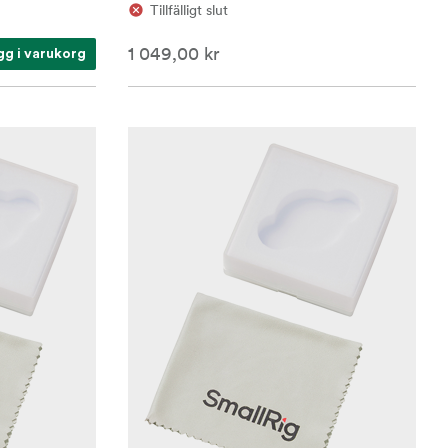
Tillfälligt slut
1 049,00 kr
gg i varukorg