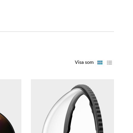
Visa som
samt lägen
redigeringar,
serad