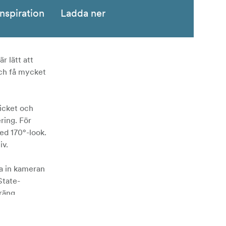
Inspiration
Ladda ner
r lätt att
och få mycket
licket och
ring. För
ed 170°-look.
iv.
ka in kameran
State-
räng.