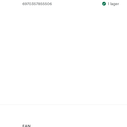
6970357855506
I lager
EAN