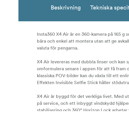
Beskrivning
Tekniska speci
Insta360 X4 Air är en 360-kamera på 165 g so
bära och enkel att montera utan att ge avkall
valuta för pengarna.
X4 Air levereras med dubbla linser och kan 
omformulera senare i appen för att få fram de 
klassiska POV-bilder kan du växla till ett en
Effekten Invisible Selfie Stick håller stödut
X4 Air är byggd för det verkliga livet. Med u
på service, och ett inbyggt vindskydd hjälper
stabilisering och 360° Horizon Lock arbetar t
Ultralätt 165 g kropp för enkel transpo