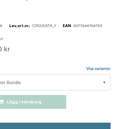
48
CINSAAFA_1
6977644764763
Lev.art.nr.
EAN
lut
0 kr
Visa varianter
Lägg i varukorg