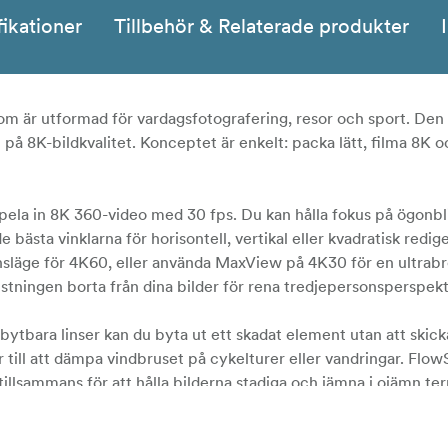
fikationer
Tillbehör & Relaterade produkter
m är utformad för vardagsfotografering, resor och sport. Den ä
 på 8K-bildkvalitet. Konceptet är enkelt: packa lätt, filma 8K 
spela in 8K 360-video med 30 fps. Du kan hålla fokus på ögonb
bästa vinklarna för horisontell, vertikal eller kvadratisk redige
linsläge för 4K60, eller använda MaxView på 4K30 för en ultrabr
rustningen borta från dina bilder för rena tredjepersonsperspekt
tbytbara linser kan du byta ut ett skadat element utan att skic
 till att dämpa vindbruset på cykelturer eller vandringar. Flow
illsammans för att hålla bilderna stadiga och jämna i ojämn ter
rt och montering på hjälm/stolpe.