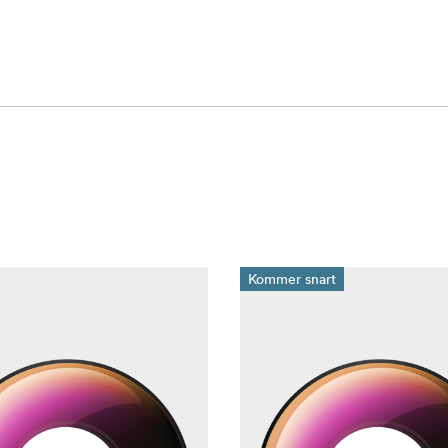
et "fotografera först, rama in senare" i Insta360-appen.
iew (ultrabred 170°).
n Lock för jämna, jämna bilder.
för praktisk hållbarhet och renare ljud.
 du trycker på inspelning.
i fotografering vid vatten.
styrning och Voice Control 2.0.
Kommer snart
ktivitet.
om buffrar upp till 30 sekunder innan du trycker på slutaren, 
n erbjuder mallar med en knapptryckning och AI-assisterade 
skopiering (upp till 2 TB), enkel interaktiv delning och molnba