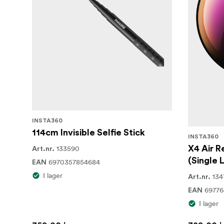
X4 Air finns i olika paket som är skrädda
scenarier.
Kameran fungerar utmärkt oavsett om du åker 
förhållanden och fungerar tillförlitligt ner t
starta/stoppa även med tjocka handskar.
För motorcykelförare integreras X4 Air med
automatiskt ut registreringsskyltar i inspela
kompatibla tillbehör och lägga över prestan
Varje paket innehåller rätt kombination av til
INSTA360
114cm Invisible Selfie Stick
INSTA360
Vad finns i förpackningen:
133590
X4 Air R
Art.nr.
Insta360 X4 Air standardpaket
(Single 
6970357854684
EAN
I lager
134
Art.nr.
Extra batteri
69776
EAN
114 cm osynlig selfiepinne
I lager
Linsskydd