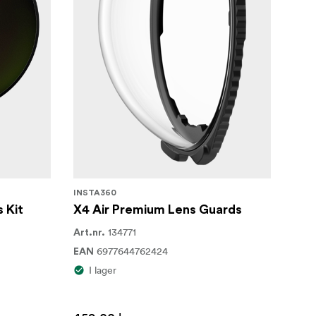
och
klara extrema
 suddar
lp av
deor.
INSTA360
 Kit
X4 Air Premium Lens Guards
134771
Art.nr.
6977644762424
EAN
I lager