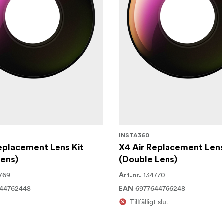
rsydda för att matcha dina specifika fotograferingsbehov 
skidor, cyklar, motorcyklar eller reser. Den är byggd för att 
ill -20 °C, med Twist to Shoot-funktionen som gör det enkelt att
 kompatibla Bluetooth-headset för handsfree röststyrning och
de bilder. Cyklister kan montera kameran i olika vinklar med hjä
dadata från Garmin-enheter eller Apple Watch direkt på sina vi
lbehör så att du kan börja filma omedelbart, oavsett aktivitet.
INSTA360
eplacement Lens Kit
X4 Air Replacement Lens
Lens)
(Double Lens)
769
134770
Art.nr.
44762448
6977644766248
EAN
Tillfälligt slut