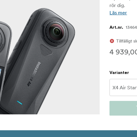
rör dig.
Läs mer
1346
Art.nr.
Tillfälligt s
4 939,0
Varianter