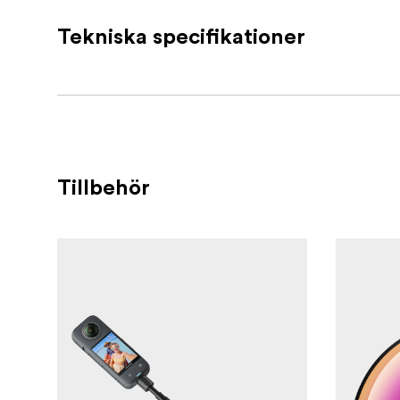
8K 360-video med 30 fps med arbetsflöd
Tekniska specifikationer
4K60 video med en lins plus 4K30 MaxV
FlowState-stabilisering och 360° Horizo
Utbytbara linser och inbyggt vindskydd 
Förinspelning fångar upp till 30 s innan
Tillbehör
Vattentät upp till 15 m för bekymmersfr
Smarta kontroller: Twist to Shoot, gest
Erbjuds i flera paket för att matcha din a
Kreativa verktyg inkluderar Pre-Recording, s
som Timelapse och TimeShift. Insta360-appe
och Insta360+ lägger till automatisk säkerhet
redigering.