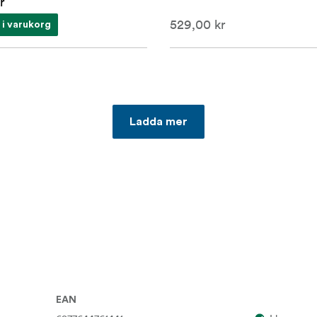
r
529,00 kr
 i varukorg
Ladda mer
EAN