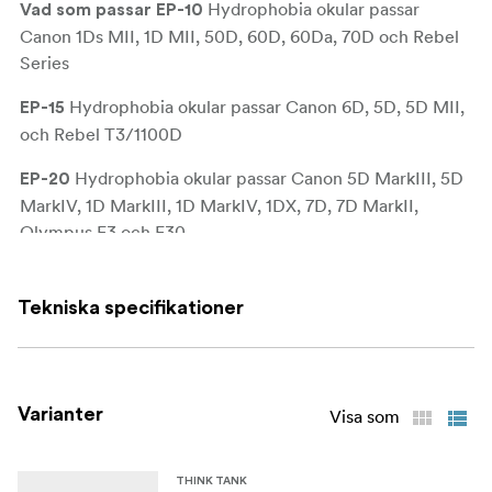
Hydrophobia okular passar
Vad som passar
EP-10
Canon 1Ds MII, 1D MII, 50D, 60D, 60Da, 70D och Rebel
Series
Hydrophobia okular passar Canon 6D, 5D, 5D MII,
EP-15
och Rebel T3/1100D
Hydrophobia okular passar Canon 5D MarkIII, 5D
EP-20
MarkIV, 1D MarkIII, 1D MarkIV, 1DX, 7D, 7D MarkII,
Olympus E3 och E30
Hydrophobia okular (EP) för de flesta Fuji-kameror
EP-F
som X-H1, X-T3, X-T2, X-T1 och GFX-50s
Tekniska specifikationer
Hydrophobia okular (EP) för de flesta Nikon DSLR
EP-N
kameror som D600, D300s, D750, D610 och D7100,
D5300
Varianter
Visa som
Hydrophobia okular (EP) för Nikon skruva-i
EP-NSI
okularfästen. Passar D5, D4, D4S, D3S, D3X, D3, D810,
THINK TANK