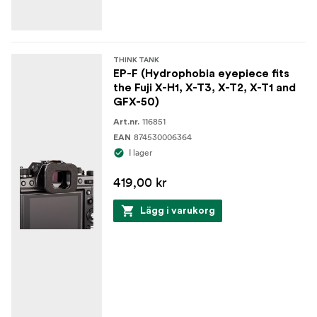
THINK TANK
EP-F (Hydrophobia eyepiece fits
the Fuji X-H1, X-T3, X-T2, X-T1 and
GFX-50)
116851
Art.nr.
874530006364
EAN
I lager
419,00 kr
Lägg i varukorg