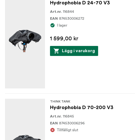
D800E, D800, D700, D500 och andra
Hydrophobia D 24-70 V3
116844
Art.nr.
Hydrophobia okular passar Nikon z6 och z7
EP-NZ
874530006272
EAN
spegelfria kameror
I lager
Hydrophobia okular passar Sony a7, A7ii, A7iii,
EP-S
1 599,00 kr
A7Riii, A7Riv, A9, A9ii -seriens kamerahus och A77
Lägg i varukorg
Material
CNC-bearbetat Delrin okular med hög densitet
skumfyllning
THINK TANK
Hydrophobia D 70-200 V3
116845
Art.nr.
874530006296
EAN
Tillfälligt slut