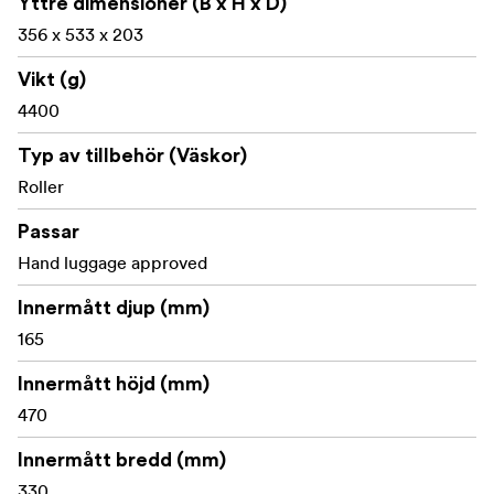
Yttre dimensioner (B x H x D)
Snabb och enkel åtkomst till det utfällbara
356 x 533 x 203
handtaget
Vikt (g)
Ficka för stativfäste på sidan (extra remmar ingår för
större stativ)
4400
Utvidgbart topplock sluter sig om stora kamerahus
Typ av tillbehör (Väskor)
för bästa möjliga passform
Roller
Konstruktion i ett stycke minskar vikten och ökar
Passar
styrkan
Hand luggage approved
Unikt serienummer för borttappat bagage
Innermått djup (mm)
165
Invändiga blixtlåsfickor för batterier, CF -kort, filter
och tillbehör
Innermått höjd (mm)
Användarutbytbart infällbart handtag, hjul, hjulhus
470
och fötter förlänger produktens livslängd
Innermått bredd (mm)
Specialdesignade, högpresterande, 80mm hjul med
330