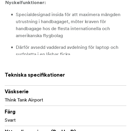
Nyckelfunktioner:
Specialdesignad insida för att maximera mängden
utrustning i handbagaget, möter kraven för
handbagage hos de flesta internationella och
amerikanska flygbolag
Därför avsedd vadderad avdelning för laptop och
surfplatta i en låsbar ficka
TSA-godkända lås till blixtlåset till huvudfacket och
en högelastisk vajer och ett kombinationslås till
Tekniska specifikationer
laptopfacket och för att låsa fast väskan i
Fråga ditt flygbolag om uppdaterade krav för
Väskserie
handbagaget
Think Tank Airport
MER INFORMATION
Färg
Svart
YTTERLIGARE EGENSKAPER