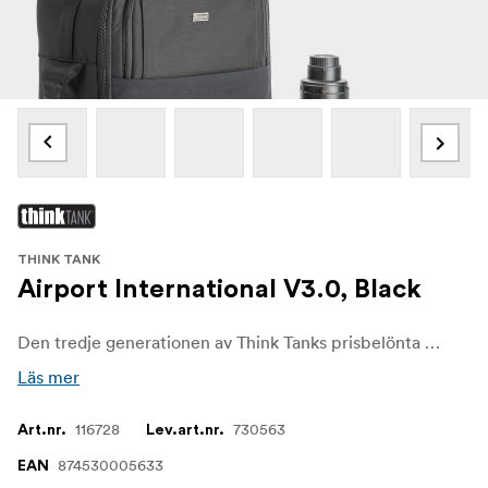
THINK TANK
Airport International V3.0, Black
Den tredje generationen av Think Tanks prisbelönta produktserie med rullväskor omdefinierar den gyllene standarden för transportväskor för fotoutrustning.
Läs mer
116728
730563
Art.nr.
Lev.art.nr.
874530005633
EAN