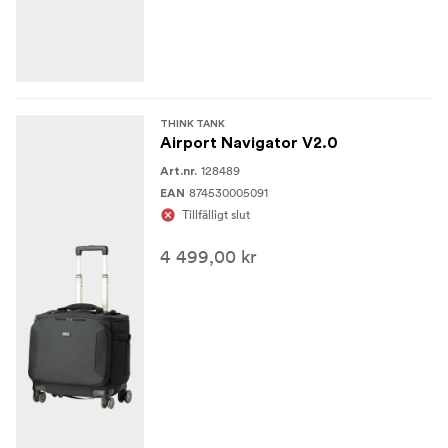
regnskydd
Skum med slutna celler och styv PE-skiva i avdelare
Klara meshfickor
THINK TANK
3-lagers bunden nylontråd
Airport Navigator V2.0
128489
Art.nr.
874530005091
EAN
Tillfälligt slut
4 499,00 kr