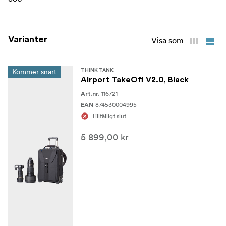
förseglade ABEC-klass 5-kullager för tyst rullning
Extra höga hjulhus skyddar din väska mot skrapning
och repor
Varianter
Visa som
Sömtätat regnskydd ingår
Kommer snart
THINK TANK
Frontficka med stretch
Airport TakeOff V2.0, Black
116721
Art.nr.
Handtag och greppvänlgia remmar på alla fyra sidor
874530004995
EAN
för att snabbt och enkelt lyfta ur väskan från hyllor,
Tillfälligt slut
bagageutrymmen, etc.
5 899,00 kr
Förstärkta avdelare stöder tunga redskap och
bibehåller styrka över tiden
Hypalonförstärkta hörn baktill för ökad hållbarhet
Visitkortshållare högst upp för enkel identifiering
I LÅDAN