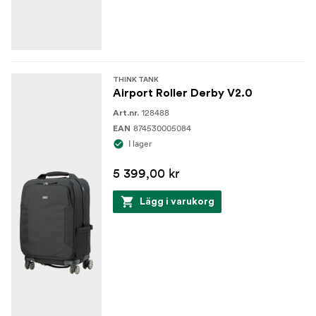
YKK RC-Fuse (slitbeständiga) blixtlås
Specialdesignade extra höga glidplattor
Högpresterande 80 mm hjul med förseglade
kullager
THINK TANK
Airport Roller Derby V2.0
Gummerad laminatförstärkning
128488
Art.nr.
874530005084
EAN
SpanKodra framficka
I lager
Nylonband
5 399,00 kr
3-lagers bunden nylontråd
Lägg i varukorg
Interiör:
210D silver-färgad nylon
Polyuretan-backat velex-foder & avdelare
2x Polyuretan-belagd nylon 210T sömtätat