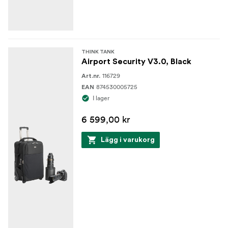
Förstärkta vadderade avdelare
TSA reselås
Vajerlås
THINK TANK
Airport Security V3.0, Black
Stativremmar
116729
Art.nr.
874530005725
EAN
Stativkopp
I lager
Sömtätat regnskydd ingår
6 599,00 kr
MATERIAL
Lägg i varukorg
Exteriör:
Slitstark vattenavvisande beläggning (DWR)
Polyuretanbeläggning
1680D ballistisk nylon