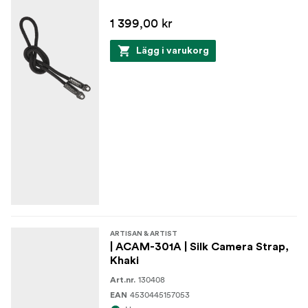
Material: Silke, läder (italienskt)
1 399,00 kr
Lägg i varukorg
ARTISAN & ARTIST
| ACAM-301A | Silk Camera Strap,
Khaki
130408
Art.nr.
4530445157053
EAN