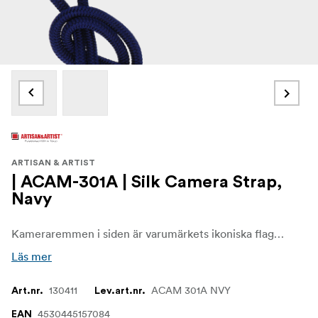
ARTISAN & ARTIST
| ACAM-301A | Silk Camera Strap,
Navy
Kameraremmen i siden är varumärkets ikoniska flaggskeppsprodukt och har utvecklats från obijime i siden, en populär högkvalitativ dekoration för japanska kläder.
Läs mer
130411
ACAM 301A NVY
Art.nr.
Lev.art.nr.
4530445157084
EAN