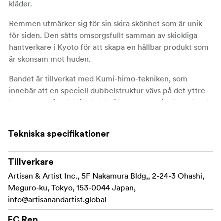
kläder.
Remmen utmärker sig för sin skira skönhet som är unik
för siden. Den sätts omsorgsfullt samman av skickliga
hantverkare i Kyoto för att skapa en hållbar produkt som
är skonsam mot huden.
Bandet är tillverkat med Kumi-himo-tekniken, som
innebär att en speciell dubbelstruktur vävs på det yttre
lagret av en åttafaldig sladd, vilket ger precis rätt mängd
elasticitet, robusthet och komfort mot huden.
Flexibiliteten hos den smidiga silkeslinan möjliggör olika
Tekniska specifikationer
skjutstilar, som att linda den runt handen eller justera
längden genom att knyta knutar. Den vita handsydda
förstärkningen i mitten av läderfästet är en ikonisk
Tillverkare
designfunktion för vårt varumärke.
Artisan & Artist Inc., 5F Nakamura Bldg,, 2-24-3 Ohashi,
Meguro-ku, Tokyo, 153-0044 Japan,
I den här förnyade modellen har materialet i ringen för
info@artisanandartist.global
kamerafästet ändrats från mässing till rostfritt stål. Detta
förbättrar manövrerbarheten och minskar belastningen
EC Rep