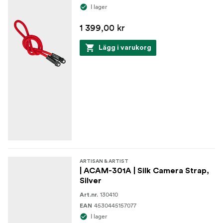
I lager
1 399,00 kr
Lägg i varukorg
ARTISAN & ARTIST
| ACAM-301A | Silk Camera Strap,
Silver
130410
Art.nr.
4530445157077
EAN
I lager