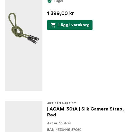
I lager
1 399,00 kr
Lägg i varukorg
ARTISAN & ARTIST
| ACAM-301A | Silk Camera Strap,
Red
130409
Art.nr.
4530445157060
EAN