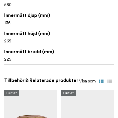
580
Reptåligt Velex-foder säkrar skyddande avdelare
Innermått djup (mm)
135
Innermått höjd (mm)
265
Innermått bredd (mm)
225
Tillbehör & Relaterade produkter
Visa som
Outlet
Outlet