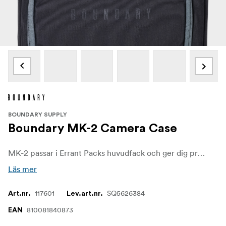
BOUNDARY SUPPLY
Boundary MK-2 Camera Case
MK-2 passar i Errant Packs huvudfack och ger dig professionell organisation. MK-2 Camera Case är idealiskt för en tur på stan eller en snabb vandring med drönare. Fodralets insida har en mängd fickor och levereras med avdelare som säkrar utrustningen inuti MK-2 Camera Case. På baksidan av MK-2 Camera Case finns två kardborrkanaler som säkrar det krossfasta fodralet inuti Errant.
Läs mer
117601
SQ5626384
Art.nr.
Lev.art.nr.
810081840873
EAN