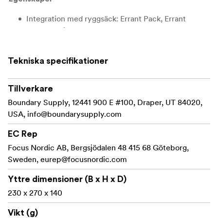
Integration med ryggsäck: Errant Pack, Errant
Duffel, Arris och Rennen
Skumvadderade avdelare
Tekniska specifikationer
Invändiga fickor
ACC Strap ingår
Tillverkare
Boundary Supply, 12441 900 E #100, Draper, UT 84020,
Förvarar flera objektiv/kamerahus
USA,
info@boundarysupply.com
Perfekt för drönare och spegellösa kameror
EC Rep
Focus Nordic AB, Bergsjödalen 48 415 68 Göteborg,
360° Hardshell Protection
Sweden,
eurep@focusnordic.com
500D Nylon Kodra med Barricade™ DWR spillsäker
beläggning
Yttre dimensioner (B x H x D)
230 x 270 x 140
Hårt skal som skyddar
Vikt (g)
Slagtålig EVA-skumsvamp