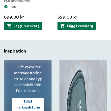
810081840910
EAN
I lager
699,00 kr
599,00 kr
Lägg i varukorg
Lägg i varukorg
Inspiration
Tillåt kakor för
marknadsföring
att se denna typ
av innehåll från
Focus Nordic
Tillåt
marknadsförin