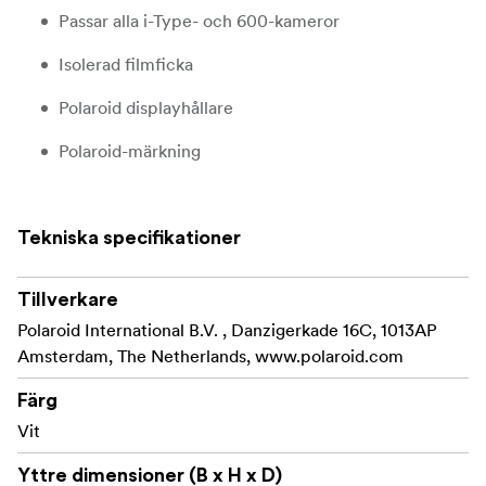
Passar alla i-Type- och 600-kameror
Isolerad filmficka
Polaroid displayhållare
Polaroid-märkning
Ripstop-konstruktion
Mjuk insida av mikrofiber
Tekniska specifikationer
Vikbar klaff med clipsfäste
Tillverkare
Justerbar axelrem
Polaroid International B.V. , Danzigerkade 16C, 1013AP
Amsterdam, The Netherlands, www.polaroid.com
Lämplig för alla Polaroid i-Type och 600 kameror
Färg
Storlek: L 230mm x H 190mm x D 105mm
Vit
Vit färg
Yttre dimensioner (B x H x D)