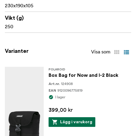
230x190x105
Vikt (g)
250
Varianter
Visa som
POLAROID
Box Bag for Now and I-2 Black
124908
Art.nr.
9120096775819
EAN
I lager
399,00 kr
Lägg i varukorg