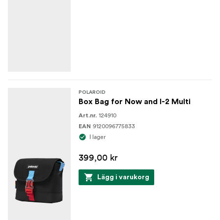
POLAROID
Box Bag for Now and I-2 Multi
124910
Art.nr.
9120096775833
EAN
I lager
399,00 kr
Lägg i varukorg