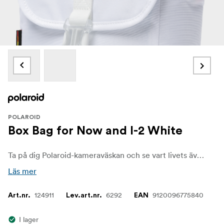
POLAROID
Box Bag for Now and I-2 White
Ta på dig Polaroid-kameraväskan och se vart livets äventyr tar dig.
Läs mer
124911
6292
9120096775840
Art.nr.
Lev.art.nr.
EAN
I lager