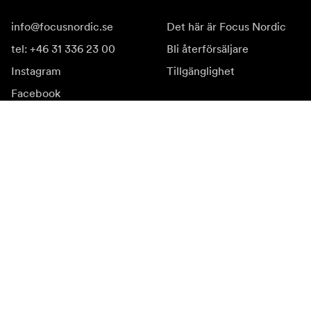
info@focusnordic.se
Det här är Focus Nordic
tel: +46 31 336 23 00
Bli återförsäljare
Instagram
Tillgänglighet
Facebook
YouTube
LinkedIn
Inspiration
Ambassadörer
Inspiration
Kampanjer
Nyhetssida
Mediabank