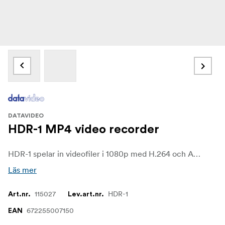
DATAVIDEO
HDR-1 MP4 video recorder
HDR-1 spelar in videofiler i 1080p med H.264 och AAC-komprimering som är redo att laddas direkt upp till din webbplats eller sociala medier, till exempel Youtube och Facebook.
Läs mer
115027
HDR-1
Art.nr.
Lev.art.nr.
672255007150
EAN