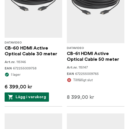
flera uppgifter till ett en-fingerjobb.
17,3 '' LED-bakgrundsbelyst skärm
HS-1300 har en inbyggd 17,3 "HD TFT LED-
bakgrundsbelyst bildskärm med en upplösning på
1600x900.
DATAVIDEO
CB-60 HDMI Active
DATAVIDEO
CB-61 HDMI Active
Optical Cable 30 meter
Optical Cable 50 meter
115146
Art.nr.
115147
Art.nr.
672255009758
EAN
672255009765
EAN
I lager
Tillfälligt slut
6 399,00 kr
8 399,00 kr
Lägg i varukorg