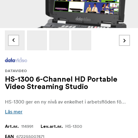
DATAVIDEO
HS-1300 6-Channel HD Portable
Video Streaming Studio
HS-1300 ger en ny nivå av enkelhet i arbetsflöden för produktionen. Du kommer att ställa in den snabbare och enklare tack vare dess bärbara "portfölj" -design. Och tack vare den inbyggda H.264-webbströmningskodaren kan du strömma din show till YouTube och Facebook på nolltid.
Läs mer
114991
HS-1300
Art.nr.
Lev.art.nr.
672255007471
EAN