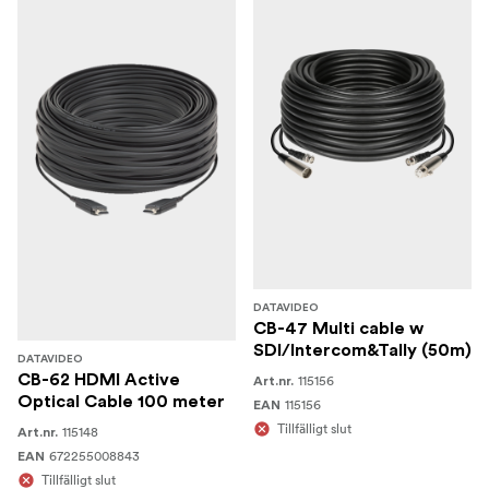
DATAVIDEO
CB-47 Multi cable w
SDI/Intercom&Tally (50m)
DATAVIDEO
CB-62 HDMI Active
115156
Art.nr.
Optical Cable 100 meter
115156
EAN
Tillfälligt slut
115148
Art.nr.
672255008843
EAN
Tillfälligt slut