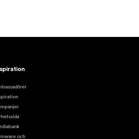
spiration
bassadörer
spiration
mpanjer
hetssida
diabank
rmware och