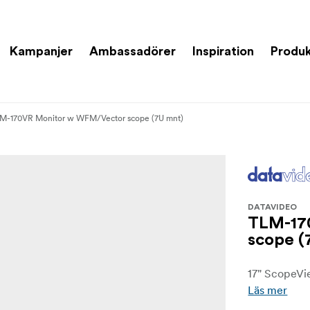
Kampanjer
Ambassadörer
Inspiration
Produk
M-170VR Monitor w WFM/Vector scope (7U mnt)
DATAVIDEO
TLM-17
scope (
17" ScopeVi
Läs mer