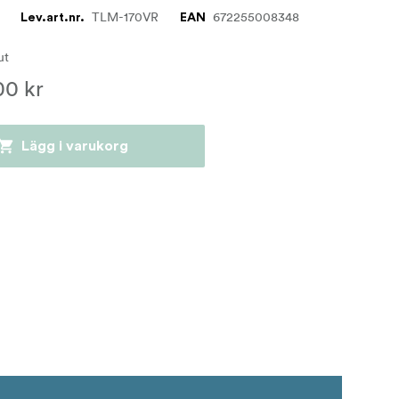
TLM-170VR
672255008348
Lev.art.nr.
EAN
lut
00 kr
Lägg i varukorg