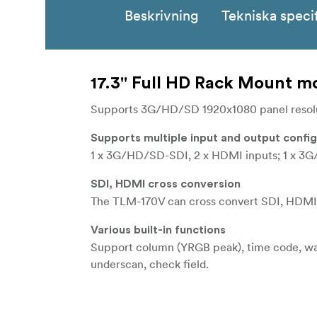
Beskrivning
Tekniska speci
17.3'' Full HD Rack Mount m
Supports 3G/HD/SD 1920x1080 panel resolu
Supports multiple input and output confi
1 x 3G/HD/SD-SDI, 2 x HDMI inputs; 1 x 3G
SDI, HDMI cross conversion
The TLM-170V can cross convert SDI, HDMI vid
Various built-in functions
Support column (YRGB peak), time code, wav
underscan, check field.
**Tally light included. **Best use for live pro