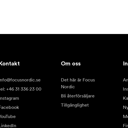
Kontakt
Om oss
In
info@focusnordic.se
Det här är Focus
Am
Nordic
tel: +46 31 336 23 00
In
Bli återförsäljare
Instagram
Ka
Tillgänglighet
Facebook
Ny
YouTube
Me
LinkedIn
Fi