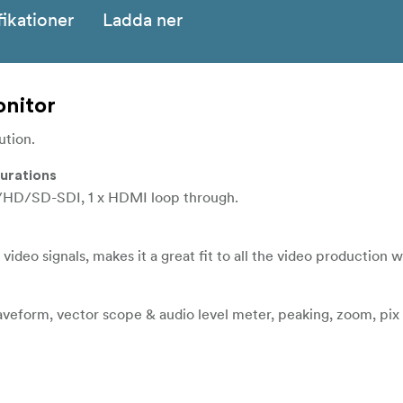
fikationer
Ladda ner
onitor
tion.
gurations
/HD/SD-SDI, 1 x HDMI loop through.
eo signals, makes it a great fit to all the video production 
eform, vector scope & audio level meter, peaking, zoom, pix 
duction.