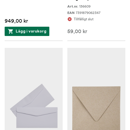
136609
Art.nr.
7391879062347
EAN
Tillfälligt slut
949,00 kr
59,00 kr
Lägg i varukorg