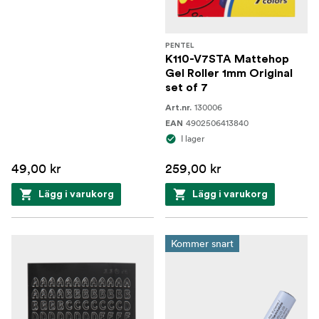
PENTEL
K110-V7STA Mattehop
Gel Roller 1mm Original
set of 7
130006
Art.nr.
4902506413840
EAN
I lager
49,00 kr
259,00 kr
Lägg i varukorg
Lägg i varukorg
Kommer snart