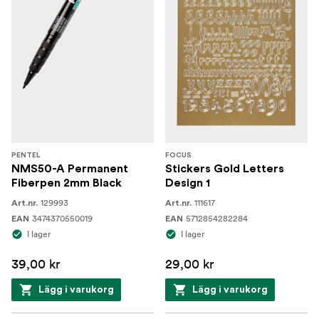
PENTEL
FOCUS
NMS50-A Permanent
Stickers Gold Letters
Fiberpen 2mm Black
Design 1
129993
111617
Art.nr.
Art.nr.
3474370550019
5712854282284
EAN
EAN
I lager
I lager
39,00 kr
29,00 kr
Lägg i varukorg
Lägg i varukorg