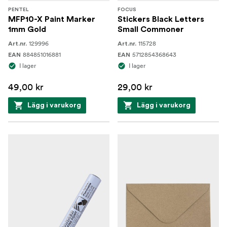
PENTEL
FOCUS
MFP10-X Paint Marker
Stickers Black Letters
1mm Gold
Small Commoner
129996
115728
Art.nr.
Art.nr.
884851016881
5712854368643
EAN
EAN
I lager
I lager
49,00 kr
29,00 kr
Lägg i varukorg
Lägg i varukorg