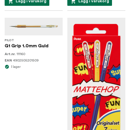
Lägg i varukorg
Lägg i varukorg
PILOT
G1 Grip 1.0mm Guld
111160
Art.nr.
4902505201509
EAN
I lager