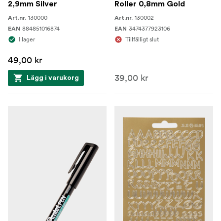
2,9mm Silver
Roller 0,8mm Gold
130000
130002
Art.nr.
Art.nr.
884851016874
3474377923106
EAN
EAN
I lager
Tillfälligt slut
49,00 kr
39,00 kr
Lägg i varukorg