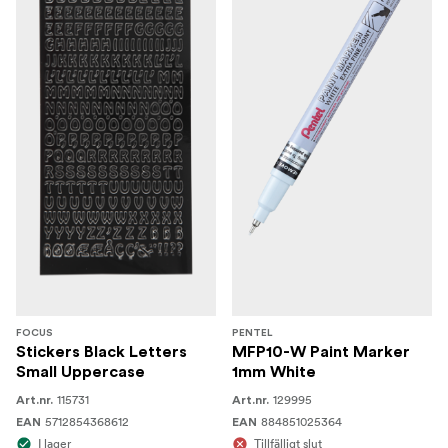
FOCUS
PENTEL
Stickers Black Letters
MFP10-W Paint Marker
Small Uppercase
1mm White
115731
129995
Art.nr.
Art.nr.
5712854368612
884851025364
EAN
EAN
I lager
Tillfälligt slut