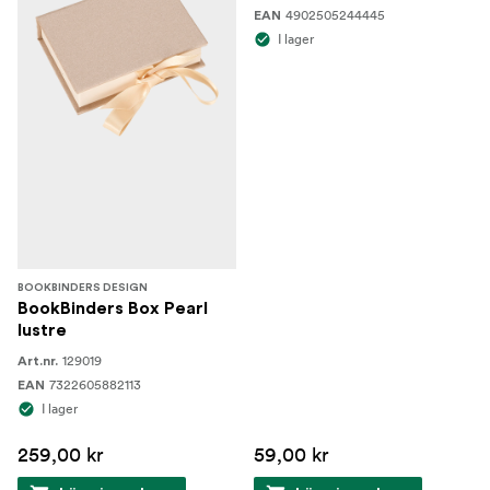
4902505244445
EAN
I lager
BOOKBINDERS DESIGN
BookBinders Box Pearl
lustre
129019
Art.nr.
7322605882113
EAN
I lager
259,00 kr
59,00 kr