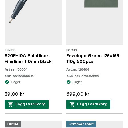
PENTEL
FOCUS
S20P-10A Pointliner
Envelope Green 125x155
Fineliner 1,0mm Black
110g 500pcs
130004
128484
Art.nr.
Art.nr.
884851060167
7391879053659
EAN
EAN
I lager
I lager
39,00 kr
699,00 kr
Lägg i varukorg
Lägg i varukorg
Outlet
Kommer snart