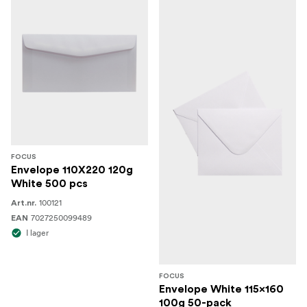
FOCUS
Envelope 110X220 120g
White 500 pcs
100121
Art.nr.
7027250099489
EAN
I lager
FOCUS
Envelope White 115x160
100g 50-pack