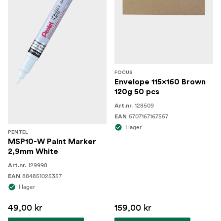
FOCUS
Envelope 115x160 Brown
120g 50 pcs
128509
Art.nr.
5707167167557
EAN
I lager
PENTEL
MSP10-W Paint Marker
2,9mm White
129998
Art.nr.
884851025357
EAN
I lager
49,00 kr
159,00 kr