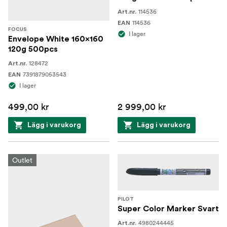
114536
Art.nr.
114536
EAN
FOCUS
I lager
Envelope White 160x160
120g 500pcs
128472
Art.nr.
7391879053543
EAN
I lager
499,00 kr
2 999,00 kr
Lägg i varukorg
Lägg i varukorg
Outlet
PILOT
Super Color Marker Svart
4980244445
Art.nr.