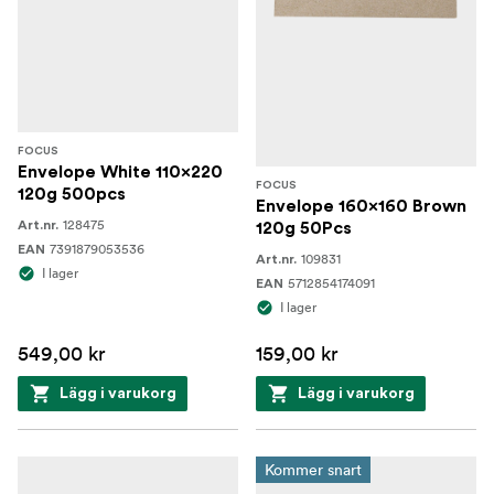
FOCUS
Envelope White 110x220
FOCUS
120g 500pcs
Envelope 160x160 Brown
128475
Art.nr.
120g 50Pcs
7391879053536
EAN
109831
Art.nr.
I lager
5712854174091
EAN
I lager
549,00 kr
159,00 kr
Lägg i varukorg
Lägg i varukorg
Kommer snart