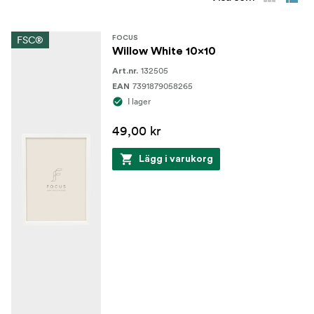
FSC®
FOCUS
Willow White 10x10
132505
Art.nr.
7391879058265
EAN
I lager
49,00 kr
Lägg i varukorg