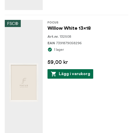
FSC®
FOCUS
Willow White 13x18
132508
Art.nr.
7391879058296
EAN
I lager
59,00 kr
Lägg i varukorg