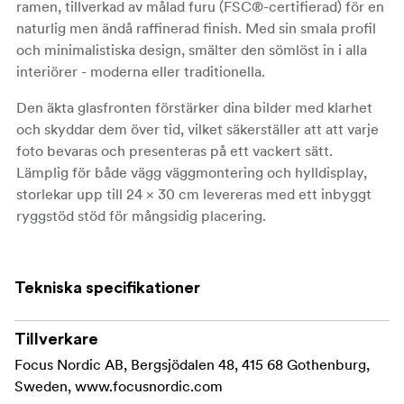
ramen, tillverkad av målad furu (FSC®-certifierad) för en
naturlig men ändå raffinerad finish. Med sin smala profil
och minimalistiska design, smälter den sömlöst in i alla
interiörer - moderna eller traditionella.
Den äkta glasfronten förstärker dina bilder med klarhet
och skyddar dem över tid, vilket säkerställer att att varje
foto bevaras och presenteras på ett vackert sätt.
Lämplig för både vägg väggmontering och hylldisplay,
storlekar upp till 24 × 30 cm levereras med ett inbyggt
ryggstöd stöd för mångsidig placering.
Nyckelfunktioner:
Profildjup: 13 mm | Bredd: 11 mm
Tekniska specifikationer
Front i äkta glas för skarp bild bild, utvalda storlekar
Tillverkare
finns med akrylglas
Focus Nordic AB, Bergsjödalen 48, 415 68 Gothenburg,
Färdig för vägg och hylla (ryggstöd på storlekar upp
Sweden, www.focusnordic.com
till 24 × 30 cm)