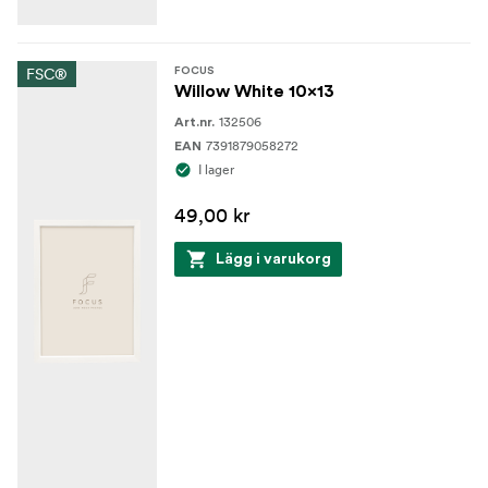
FSC®
FOCUS
Willow White 10x13
132506
Art.nr.
7391879058272
EAN
I lager
49,00 kr
Lägg i varukorg