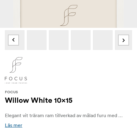
FOCUS
Willow White 10x15
Elegant vit träram ram tillverkad av målad furu med en äkta glasfront (vissa storlekar finns även med akrylglas). Egenskaper en tunn 11 mm profil och 13 mm djup, perfekt för både vägg- och hylldisplay (upp till storlek 24×30 cm). En tidlös design som kompletterar alla interiör.
Läs mer