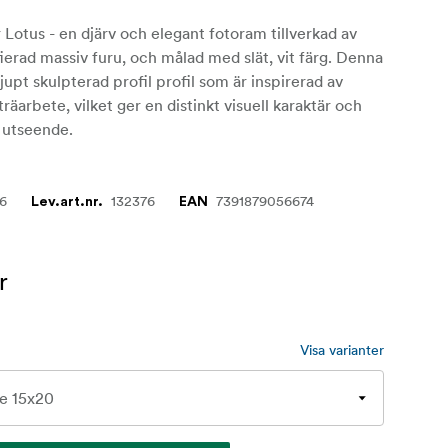
 Lotus - en djärv och elegant fotoram tillverkad av
erad massiv furu, och målad med slät, vit färg. Denna
jupt skulpterad profil profil som är inspirerad av
 träarbete, vilket ger en distinkt visuell karaktär och
t utseende.
76
132376
7391879056674
Lev.art.nr.
EAN
r
Visa varianter