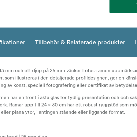
fikationer
Tillbehör & Relaterade produkter
 43 mm och ett djup på 25 mm väcker Lotus-ramen uppmärksa
r, som illustreras i den detaljerade profildesignen, ger en känsl
ng av konst, speciell fotografering eller certifikat av betydelse
amen har en front i äkta glas för tydlig presentation och och sä
erk. Ramar upp till 24 × 30 cm har ett robust ryggstöd som mö
ler plana ytor, i antingen stående eller liggande format.
 mm bred | 25 mm djup