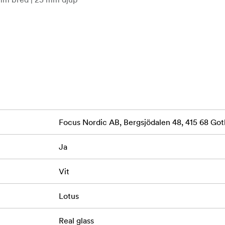
 × 30 cm
l vertikal visning
rv närvaro - idealisk för interiörer där stil och substans går ha
icenskod FSC-C211920, är denna produkt ett hållbart val som hjä
Focus Nordic AB, Bergsjödalen 48, 415 68 G
Ja
Vit
Lotus
Real glass