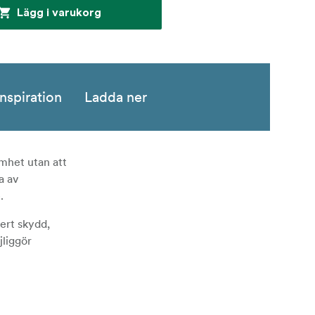
Lägg i varukorg
Inspiration
Ladda ner
mhet utan att
a av
.
kert skydd,
jliggör