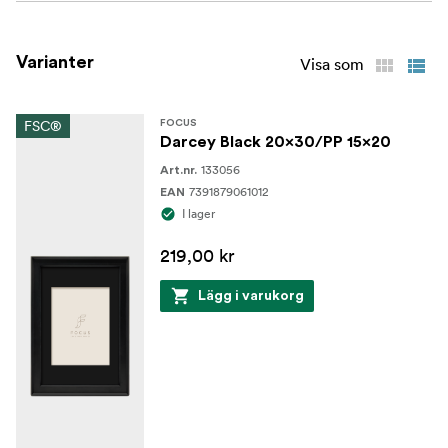
Varianter
Visa som
FSC®
FOCUS
Darcey Black 20x30/PP 15x20
133056
Art.nr.
7391879061012
EAN
I lager
219,00 kr
Lägg i varukorg