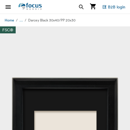
B2B login
...
Home
Darcey Black 30x40/PP 20x30
FSC®