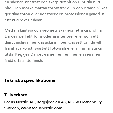
en slående kontrast och skarp definition runt din bild.
bild. Den mörka mattan förbättrar djup och drama, vilket
ger dina foton eller konstverk en professionell galleri-stil
effekt direkt ur lådan.
Med sin kantiga och geometriska geometriska profil är
Darcey perfekt för moderna interiörer eller som ett
djärvt inslag i mer klassiska miljöer. Oavsett om du vill
framhäva konst, svartvitt fotografi eller minimalistiska
utskrifter, ger Darcey-ramen en ren men en ren men
ändå uttalande finish.
Utrustad med en riktig glasfront för tydlig och långvarig
visning och finns med ryggstöd för för storlekar upp till
Tekniska specifikationer
24 × 30 cm, kan ramen användas antingen fristående
eller väggmonterad i både stående och liggande
orientering.
Tillverkare
Focus Nordic AB, Bergsjödalen 48, 415 68 Gothenburg,
Nyckelfunktioner:
Sweden, www.focusnordic.com