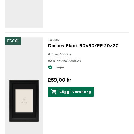
FSC®
FOCUS
Darcey Black 30x30/PP 20x20
133057
Art.nr.
7391879061029
EAN
I lager
259,00 kr
Lägg i varukorg