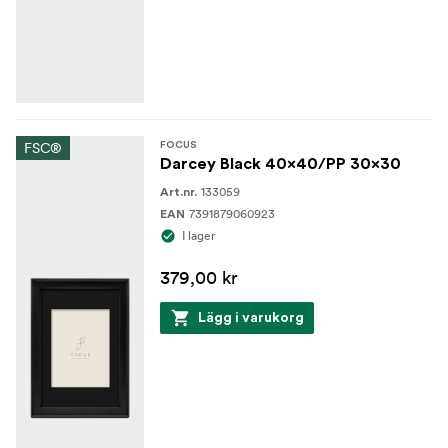
FSC®
FOCUS
Darcey Black 40x40/PP 30x30
133059
Art.nr.
7391879060923
EAN
I lager
379,00 kr
Lägg i varukorg