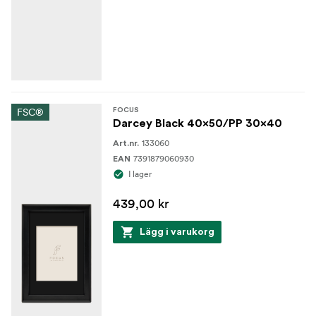
FSC®
FOCUS
Darcey Black 40x50/PP 30x40
133060
Art.nr.
7391879060930
EAN
I lager
439,00 kr
Lägg i varukorg