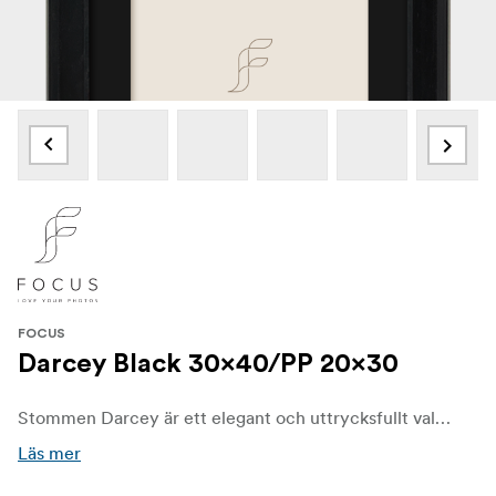
FOCUS
Darcey Black 30x40/PP 20x30
Stommen Darcey är ett elegant och uttrycksfullt val tillverkat av FSC®-certifierad svartmålad furu, som kombinerar naturlig textur med en raffinerad finish. Med en skarpt skulpterad silhuett och distinkta profildimensioner - 25 mm bred och 20 mm mm djup - erbjuder Darcey både djup och designkaraktär som förhöjer alla visuella presentation.
Läs mer