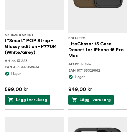
ARTISAN & ARTIST
POLARPRO
I "Smart" POP Strap -
LiteChaser 15 Case
Glossy edition - P770R
Desert for iPhone 15 Pro
(White/Grey)
Max
131223
Art.nr.
129667
Art.nr.
4530445150634
EAN
817465029862
EAN
I lager
I lager
599,00 kr
949,00 kr
Lägg i varukorg
Lägg i varukorg