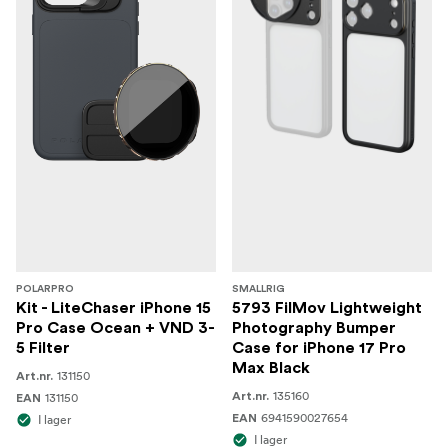
POLARPRO
SMALLRIG
Kit - LiteChaser iPhone 15
5793 FilMov Lightweight
Pro Case Ocean + VND 3-
Photography Bumper
5 Filter
Case for iPhone 17 Pro
Max Black
131150
Art.nr.
135160
131150
Art.nr.
EAN
6941590027654
I lager
EAN
I lager