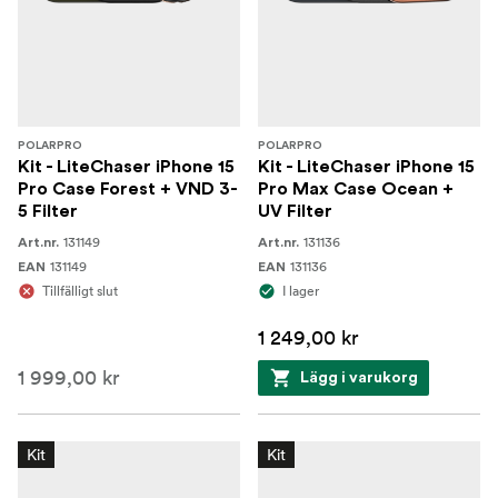
POLARPRO
POLARPRO
Kit - LiteChaser iPhone 15
Kit - LiteChaser iPhone 15
Pro Case Forest + VND 3-
Pro Max Case Ocean +
5 Filter
UV Filter
131149
131136
Art.nr.
Art.nr.
131149
131136
EAN
EAN
Tillfälligt slut
I lager
1 249,00 kr
1 999,00 kr
Lägg i varukorg
Kit
Kit