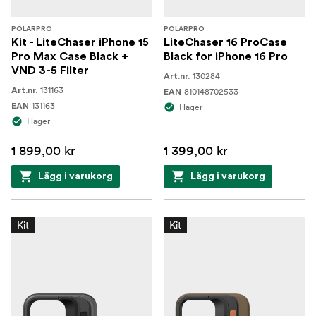
POLARPRO
POLARPRO
Kit - LiteChaser iPhone 15
LiteChaser 16 ProCase
Pro Max Case Black +
Black for iPhone 16 Pro
VND 3-5 Filter
130284
Art.nr.
131163
Art.nr.
810148702533
EAN
131163
EAN
I lager
I lager
1 899,00 kr
1 399,00 kr
Lägg i varukorg
Lägg i varukorg
Kit
Kit