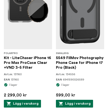
POLARPRO
SMALLRIG
Kit - LiteChaser iPhone 16
5549 FilMov Photography
Pro Max ProCase Clear
Phone Case for iPhone 17
+VND 3-5 Filter
Pro (Black)
131160
134556
Art.nr.
Art.nr.
131160
6941590026589
EAN
EAN
I lager
I lager
2 299,00 kr
599,00 kr
Lägg i varukorg
Lägg i varukorg