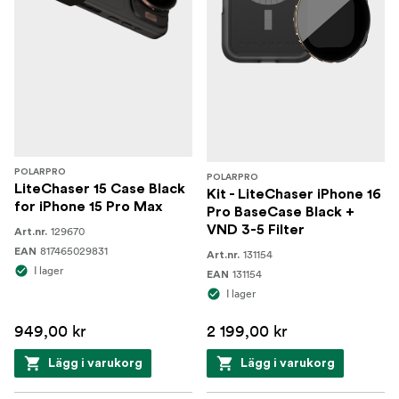
POLARPRO
POLARPRO
LiteChaser 15 Case Black
Kit - LiteChaser iPhone 16
for iPhone 15 Pro Max
Pro BaseCase Black +
VND 3-5 Filter
129670
Art.nr.
817465029831
EAN
131154
Art.nr.
I lager
131154
EAN
I lager
949,00 kr
2 199,00 kr
Lägg i varukorg
Lägg i varukorg