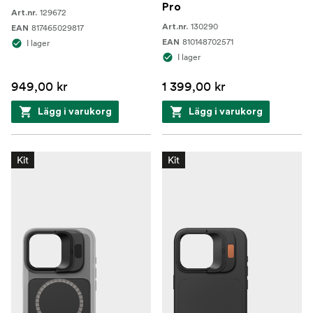
Pro
129672
Art.nr.
130290
817465029817
Art.nr.
EAN
810148702571
I lager
EAN
I lager
949,00 kr
1 399,00 kr
Lägg i varukorg
Lägg i varukorg
Kit
Kit