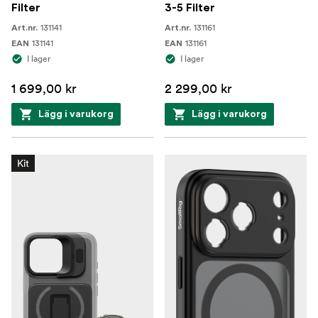
Filter
3-5 Filter
131141
131161
Art.nr.
Art.nr.
131141
131161
EAN
EAN
I lager
I lager
1 699,00 kr
2 299,00 kr
Lägg i varukorg
Lägg i varukorg
Kit