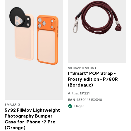
ARTISAN & ARTIST
I "Smart" POP Strap -
Frosty edition - P780R
(Bordeaux)
131221
Art.nr.
4530445152348
EAN
SMALLRIG
I lager
5792 FilMov Lightweight
Photography Bumper
Case for iPhone 17 Pro
(Orange)