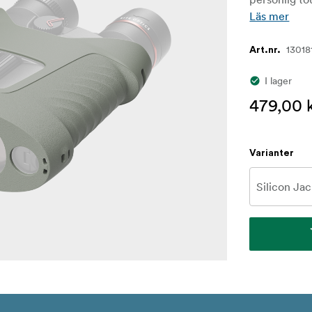
Läs mer
13018
Art.nr.
I lager
479,00 
Varianter