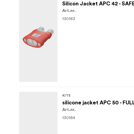
Silicon Jacket APC 42 - S
Art.nr.
130183
KITE
silicone jacket APC 50 - FU
Art.nr.
130184