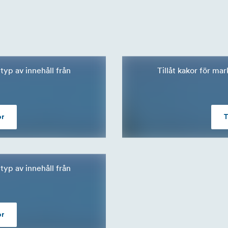
typ av innehåll från
Tillåt kakor för ma
or
T
typ av innehåll från
or