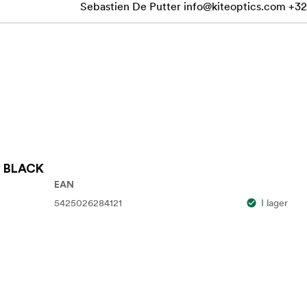
Sebastien De Putter
info@kiteoptics.com
+32
LL BLACK
EAN
5425026284121
I lager