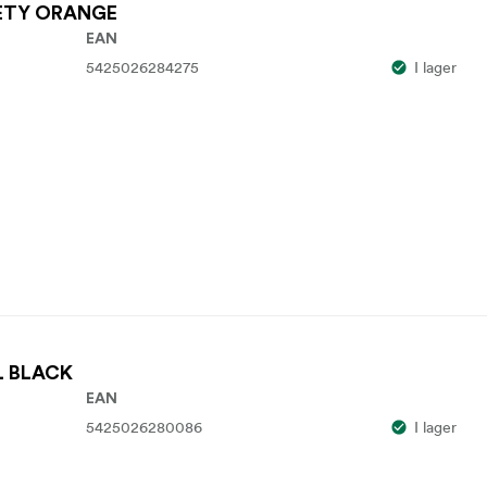
AFETY ORANGE
EAN
5425026284275
I lager
LL BLACK
EAN
5425026280086
I lager