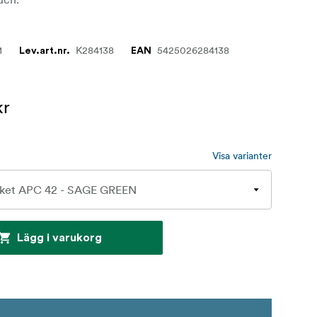
1
K284138
5425026284138
Lev.art.nr.
EAN
kr
Visa varianter
Lägg i varukorg