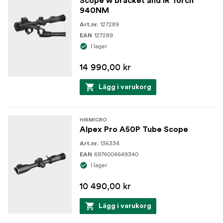
Scope w bracket and IR Torch
940NM
127289
Art.nr.
127289
EAN
I lager
14 990,00 kr
Lägg i varukorg
HIKMICRO
Alpex Pro A50P Tube Scope
136334
Art.nr.
6974004649340
EAN
I lager
10 490,00 kr
Lägg i varukorg