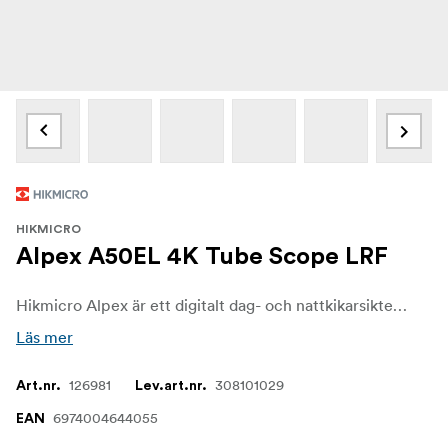
HIKMICRO
Alpex A50EL 4K Tube Scope LRF
Hikmicro Alpex är ett digitalt dag- och nattkikarsikte med en traditionell 30-mm tubdesign. Kikarsiktet är lämpligt för användning både på öppet fält och i skogen. Det är utrustat med flera unika funktioner som inbyggd laseravståndsmätare med ballistisk beräkning, infraröd belysning och en avancerad 3840x2160 UHD-detektor.
Läs mer
126981
308101029
Art.nr.
Lev.art.nr.
6974004644055
EAN