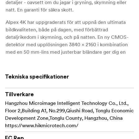
detaljer - oavsett om du jagar i gryning, skymning eller
natt. En garanti för säkra skott.
Alpex 4K har uppgraderats för att uppnå den ultimata
bildkvaliteten, både på dagen, med förbättrad
detaljrikedom i skymning, och på natten. En ny CMOS-
detektor med upplösningen 3840 × 2160 i kombination
med en 50 mm-lins med justerbar bländare ger dig en
överlägsen bildkvalitet. Den justerbara bländaren från
F1,2 - F2,5 kan användas för att eliminera överexponering
och förbättra skärpedjupet för oöverträffad jakt under
Tekniska specifikationer
dagtid.
Tillverkare
Inbyggd avståndsmätare
Hangzhou Microimage Intelligent Technology Co., Ltd.,
Alpex A50EL har en inbyggd laseravståndsmätare. Denna
Floor 2,Building A1, No.299,Qiushi Road, Tonglu Economic
funktion visar exakt avstånd till målet - upp till 1000m
Development Zone,Tonglu County, Hangzhou, China
och med en noggrannhet på +/-1 m - med en
https://www.hikmicrotech.com/
knapptryckning. Enhetens integrerade ballistiska
kalkylator kan sedan användas för att justera siktpunkten
EC Rep