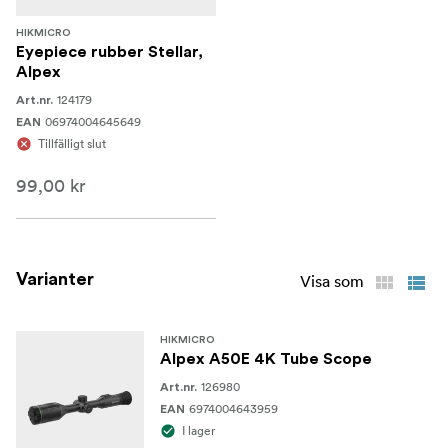
HIKMICRO
Eyepiece rubber Stellar,
Alpex
124179
Art.nr.
06974004645649
EAN
Tillfälligt slut
99,00 kr
Varianter
Visa som
HIKMICRO
Alpex A50E 4K Tube Scope
126980
Art.nr.
6974004643959
EAN
I lager