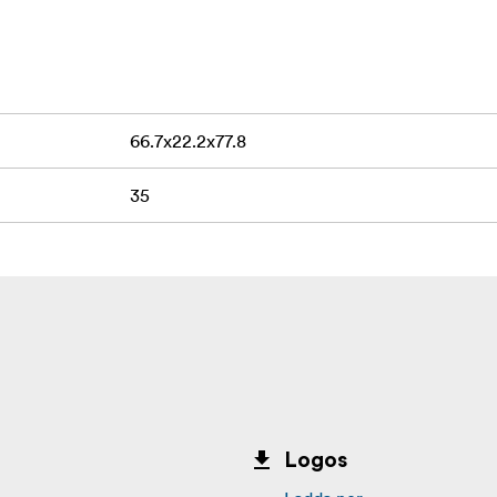
g
66.7x22.2x77.8
ält
35
med uppfällbar design
livstidsgaranti, vilket speglar varumärkets förtroende för sin k
Logos