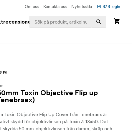
Om oss
Kontakta oss
Nyhetssida
B2B login
trecensioner
CS
50mm Toxin Objective Flip up
Tenebraex)
m Toxin Objective Flip Up Cover från Tenebraex är
tativt skydd för objektivlinsen på Toxin 3-18x50. Det
 att skydda 50 mm-objektivlinsen från damm, skräp och