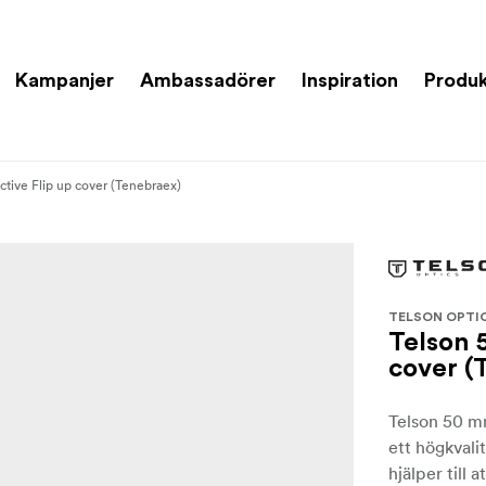
Kampanjer
Ambassadörer
Inspiration
Produk
tive Flip up cover (Tenebraex)
TELSON OPTI
Telson 
cover (
Telson 50 m
ett högkvali
hjälper till