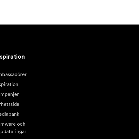
spiration
bassadörer
spiration
mpanjer
hetssida
diabank
rmware och
pdateringar