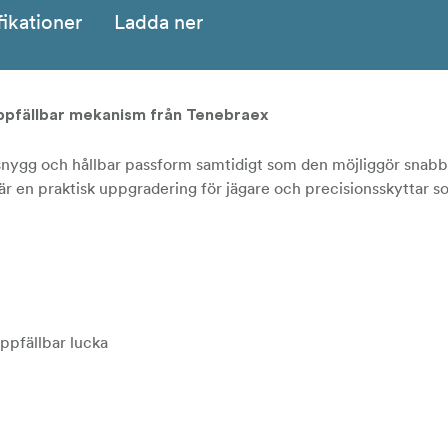
fikationer
Ladda ner
ppfällbar mekanism från Tenebraex
snygg och hållbar passform samtidigt som den möjliggör snab
 en praktisk uppgradering för jägare och precisionsskyttar som
pfällbar lucka