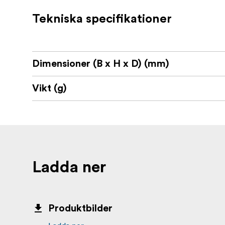
Skyddar 50 mm-objektivlinsen
Tekniska specifikationer
Uppfällbar design för snabb användnin
Skruvas fast ordentligt i objektivhöljet
Dimensioner (B x H x D) (mm)
Lämpligt för jakt, tävling och transport
Hjälper till att hålla optiska ytor rena i f
Vikt (g)
Vad ingår i förpackningen:
Telson Tenebraex 50 mm objektivlock 
Ladda ner
Alla produkter från Telson Optics omfattas av 
hållbarhet och långsiktiga prestanda.
Produktbilder