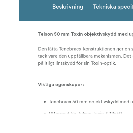
Beskrivning
Tekniska speci
Telson 50 mm Toxin objektivskydd med u
Den lätta Tenebraex-konstruktionen ger en 
tack vare den uppfällbara mekanismen. Det är
pålitligt linsskydd för sin Toxin-optik.
Viktiga egenskaper:
Tenebraex 50 mm objektivskydd med up
Utformad för Telson Toxin 3-18x50
Förstklassig lättviktskonstruktion