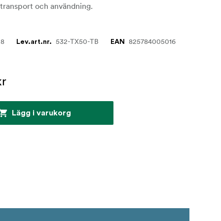
 transport och användning.
08
532-TX50-TB
825784005016
Lev.art.nr.
EAN
kr
Lägg i varukorg