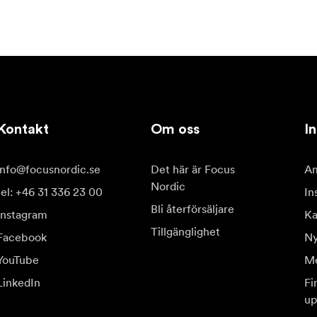
Kontakt
Om oss
In
info@focusnordic.se
Det här är Focus
Am
Nordic
tel: +46 31 336 23 00
In
Bli återförsäljare
Instagram
Ka
Tillgänglighet
Facebook
Ny
YouTube
Me
LinkedIn
Fi
up