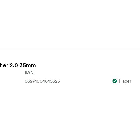
ther 2.0 35mm
EAN
06974004645625
I lager