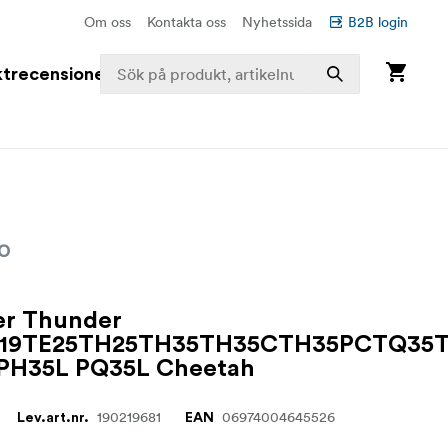
Om oss
Kontakta oss
Nyhetssida
B2B login
trecensioner
er Thunder
E19TE25TH25TH35TH35CTH35PCTQ35
 PH35L PQ35L Cheetah
190219681
06974004645526
Lev.art.nr.
EAN