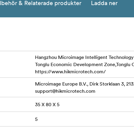
llbehör & Relaterade produkter
Ladda ner
Hangzhou Microimage Intelligent Technology Co
Tonglu Economic Development Zone,Tonglu C
https://www.hikmicrotech.com/
Microimage Europe B.V., Dirk Storklaan 3, 21
support@hikmicrotech.com
35 X 80 X 5
5