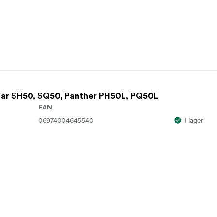
lar SH50, SQ50, Panther PH50L, PQ50L
EAN
06974004645540
I lager