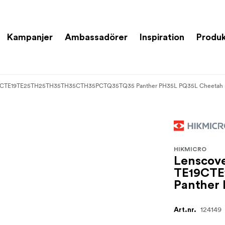
Kampanjer
Ambassadörer
Inspiration
Produk
E19CTE19TE25TH25TH35TH35CTH35PCTQ35TQ35 Panther PH35L PQ35L Cheetah
HIKMICRO
Lenscov
TE19CT
Panther
124149
Art.nr.