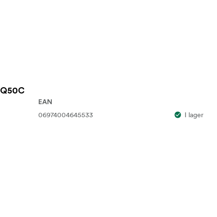
 TQ50C
EAN
06974004645533
I lager