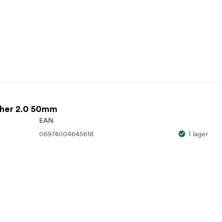
ther 2.0 50mm
EAN
06974004645618
I lager