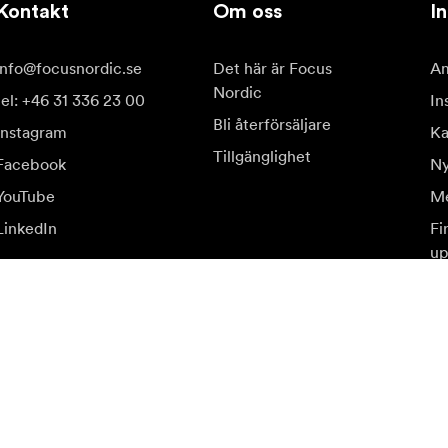
Kontakt
Om oss
In
info@focusnordic.se
Det här är Focus
Am
Nordic
tel: +46 31 336 23 00
In
Bli återförsäljare
Instagram
Ka
Tillgänglighet
Facebook
Ny
YouTube
Me
LinkedIn
Fi
up
judanden.