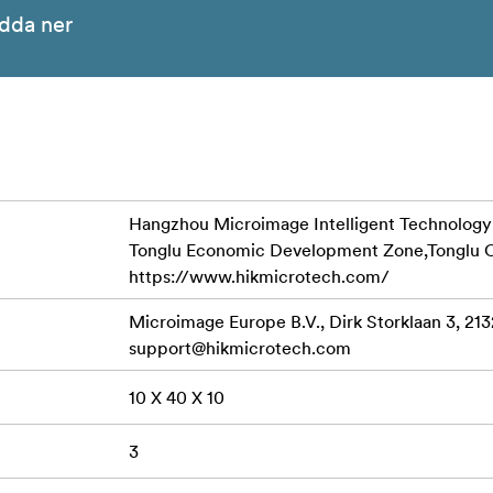
dda ner
Hangzhou Microimage Intelligent Technology Co
Tonglu Economic Development Zone,Tonglu C
https://www.hikmicrotech.com/
Microimage Europe B.V., Dirk Storklaan 3, 21
support@hikmicrotech.com
10 X 40 X 10
3