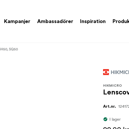
Kampanjer
Ambassadörer
Inspiration
Produk
 SH50, SQ50
HIKMICRO
Lenscov
12417
Art.nr.
I lager