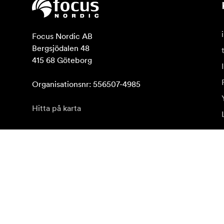
Focus Nordic AB

Bergsjödalen 48

415 68 Göteborg

Organisationsnr: 556507-4985
Hitta på karta
Prenumerera på vårt nyhetsbrev
Få de senaste produktnyheterna, inspiration och erb