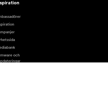
spiration
bassadörer
spiration
mpanjer
hetssida
diabank
rmware och
pdateringar