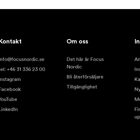
Kontakt
Om oss
In
info@focusnordic.se
Det här är Focus
Am
Nordic
tel: +46 31 336 23 00
In
Bli återförsäljare
Instagram
Ka
Tillgänglighet
Facebook
Ny
YouTube
Me
LinkedIn
Fi
up