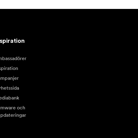
spiration
bassadörer
spiration
mpanjer
hetssida
diabank
rmware och
pdateringar