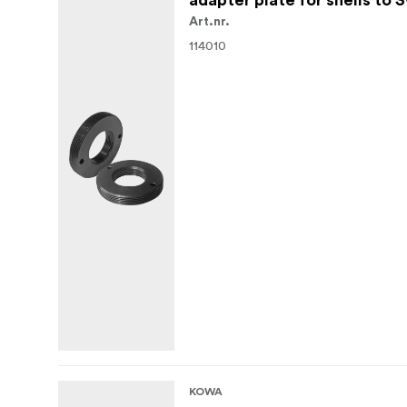
adapter plate for shells to
Art.nr.
114010
KOWA