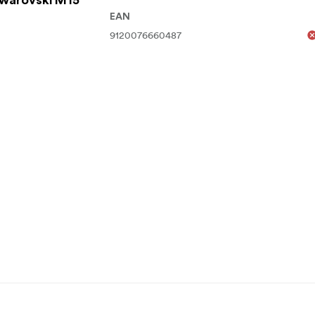
 Swarovski M15
EAN
9120076660487