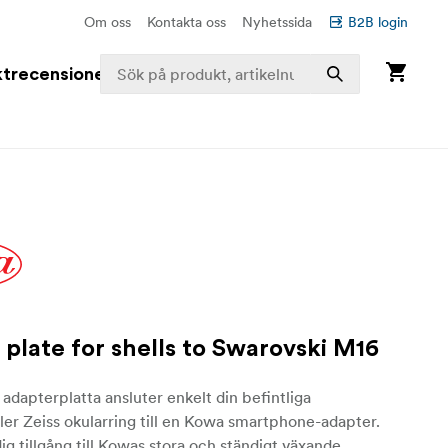
Om oss
Kontakta oss
Nyhetssida
B2B login
trecensioner
 plate for shells to Swarovski M16
apterplatta ansluter enkelt din befintliga
ler Zeiss okularring till en Kowa smartphone-adapter.
dig tillgång till Kowas stora och ständigt växande