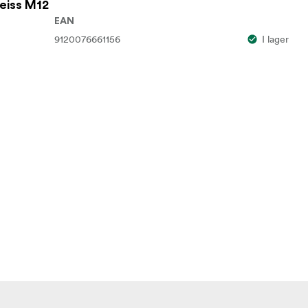
Zeiss M12
EAN
9120076661156
I lager