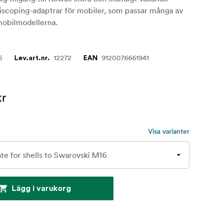
iscoping-adaptrar för mobiler, som passar många av
mobilmodellerna.
5
12272
9120076661941
Lev.art.nr.
EAN
kr
Visa varianter
Lägg i varukorg