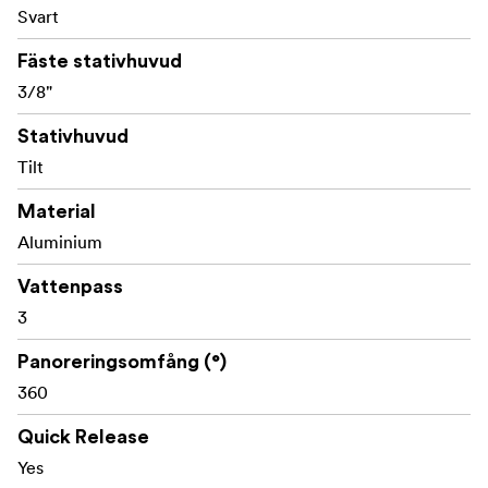
• Stor låsratt, lätt att greppa.
Svart
• Arca-kompatibel snabbplattform som kan vridas 90°.
Fäste stativhuvud
• Smidig 360° panoreringsbas
• Inkluderar Sirui TY-70-2 snabbplatta.
3/8"
• Höjd 103mm\
Stativhuvud
Tilt
Material
Aluminium
Vattenpass
3
Panoreringsomfång (°)
360
Quick Release
Yes