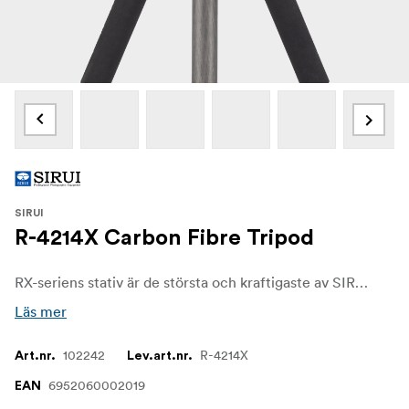
SIRUI
R-4214X Carbon Fibre Tripod
RX-seriens stativ är de största och kraftigaste av SIRUIs kamerastativ. Med sin höga lastkapacitet på 22 till 30 kg är de särskilt lämpliga för arbete i studio och med stora, tunga DSLR- och videokameror.
Läs mer
102242
R-4214X
Art.nr.
Lev.art.nr.
6952060002019
EAN