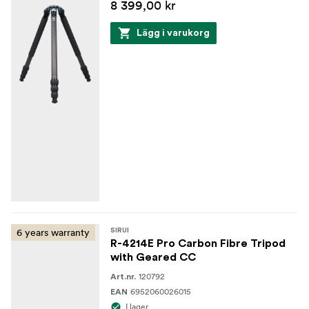
8 399,00 kr
Lägg i varukorg
6 years warranty
SIRUI
R-4214E Pro Carbon Fibre Tripod
with Geared CC
120792
Art.nr.
6952060026015
EAN
I lager