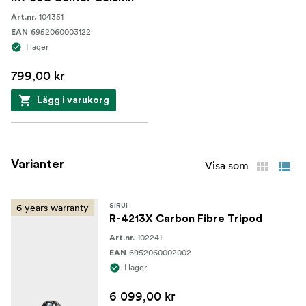
104351
Art.nr.
6952060003122
EAN
I lager
799,00 kr
Lägg i varukorg
Varianter
Visa som
6 years warranty
SIRUI
R-4213X Carbon Fibre Tripod
102241
Art.nr.
6952060002002
EAN
I lager
6 099,00 kr