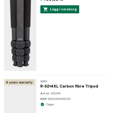
Lägg i varukorg
6 years warranty
SIRUI
R-5214XL Carbon fibre Tripod
102244
Art.nr.
6952060002033
EAN
I lager