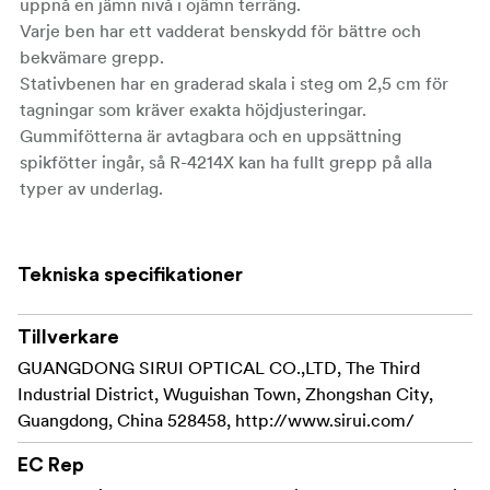
uppnå en jämn nivå i ojämn terräng.
Varje ben har ett vadderat benskydd för bättre och
bekvämare grepp.
Stativbenen har en graderad skala i steg om 2,5 cm för
tagningar som kräver exakta höjdjusteringar.
Gummifötterna är avtagbara och en uppsättning
spikfötter ingår, så R-4214X kan ha fullt grepp på alla
typer av underlag.
Ny design av plattform ger högre stabilitet och
klarar högre belastning
Tekniska specifikationer
Nya korslagda kolfiber-lager ger betydligt ökad
stabilitet samt mindre vibrationer
Tillverkare
GUANGDONG SIRUI OPTICAL CO.,LTD, The Third
Nytt låssystem för benvinklarna gör inställningen
Industrial District, Wuguishan Town, Zhongshan City,
betydligt snabbare och mer pålitlig
Guangdong, China 528458, http://www.sirui.com/
Benen har en automatisk låsmekanism för
EC Rep
benvinklarna