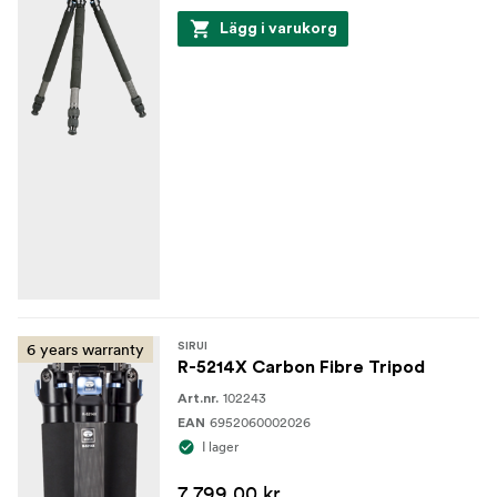
Lägg i varukorg
6 years warranty
SIRUI
R-5214X Carbon Fibre Tripod
102243
Art.nr.
6952060002026
EAN
I lager
7 799,00 kr