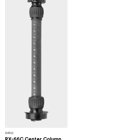
SIRUI
RX-66C Center Column