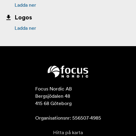
Ladda ner
Logos
Ladda ner
Focus Nordic AB

Bergsjödalen 48

415 68 Göteborg

Organisationsnr: 556507-4985
Hitta på karta