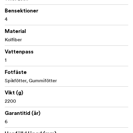
Bensektioner
RX-75A Adapterskål 75mm
4
3x Spikfötter i rostfritt stål
Material
Bärväska med rem
Kolfiber
Vattenpass
1
Fotfäste
Spikfötter, Gummifötter
Vikt (g)
2200
Garantitid (år)
6