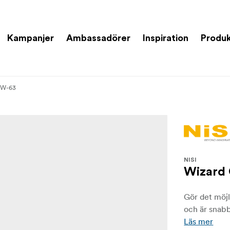
Kampanjer
Ambassadörer
Inspiration
Produk
t W-63
NISI
Wizard 
Gör det möjl
och är snabb
Läs mer