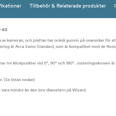
fikationer
Tillbehör & Relaterade produkter
W-63
ng av kameran, och plattan har också gummi på ovansidan för at
tering är Arca Swiss Standard, som är kompatibel med de flest
ar tre klickpunkter vid 0°, 90° och 180°. Justeringsskruven är 
. (Se listan nedan)
 vara mindre än den inre diametern på Wizard.