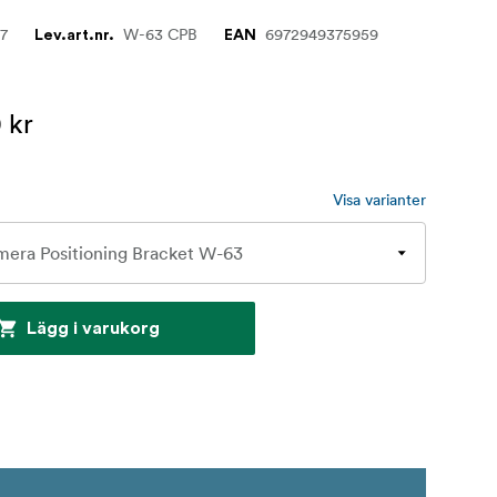
37
W-63 CPB
6972949375959
Lev.art.nr.
EAN
 kr
Visa varianter
Lägg i varukorg