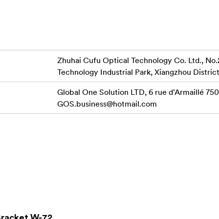
serien och Olympus-kameror.
Zhuhai Cufu Optical Technology Co. Ltd., No.
Technology Industrial Park, Xiangzhou District
Global One Solution LTD, 6 rue d'Armaillé 7501
GOS.business@hotmail.com
Bracket W-72