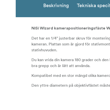
Beskrivning
Tekniska speci
NiSi Wizard kamerapositioneringsfäste 
Det har en 1/4" justerbar skruv för monteri
kameran. Plattan som är gjord för stativmon
stativhuvuden.
Du kan vrida din kamera 180 grader och den h
bra grepp och är lätt att använda.
Kompatibel med en stor mängd olika kameror
Den yttre diametern på objektivfästet måste
Notera!
W-63 är kompatibel med: