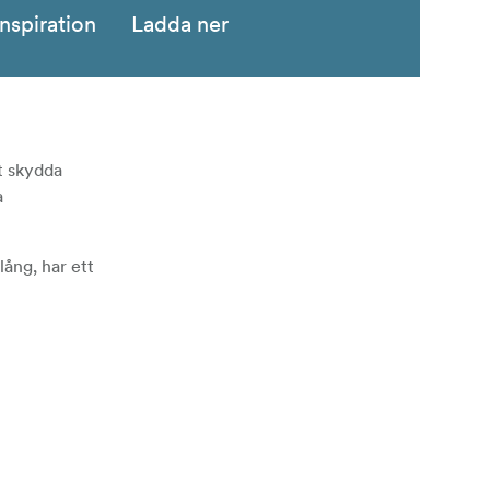
Inspiration
Ladda ner
t skydda
a
lång, har ett