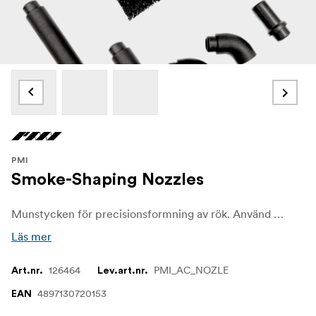
PMI
Smoke-Shaping Nozzles
Munstycken för precisionsformning av rök. Använd de olika munstyckena för att forma och producera olika typer av rök.
Läs mer
126464
PMI_AC_NOZLE
Art.nr.
Lev.art.nr.
4897130720153
EAN