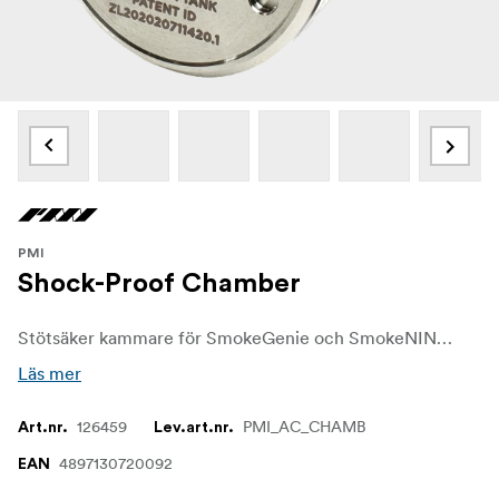
PMI
Shock-Proof Chamber
Stötsäker kammare för SmokeGenie och SmokeNINJA.
Läs mer
126459
PMI_AC_CHAMB
Art.nr.
Lev.art.nr.
4897130720092
EAN