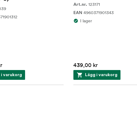
123171
Art.nr.
039
4960371901343
EAN
71901312
I lager
r
439,00 kr
 i varukorg
Lägg i varukorg