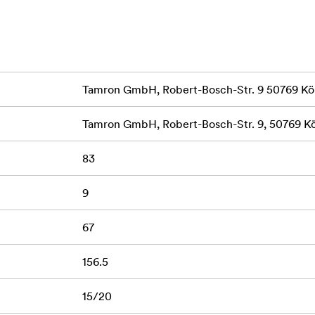
er.
dbarheten, ger reptålighet och har en fuktresistent konstrukt
vändning även under tuffa väderförhållanden. Trots alla uppgrad
jektiv som bara väger 855 g, vilket bara är 40 g mer än den fö
Tamron GmbH, Robert-Bosch-Str. 9 50769 Kö
,5 mm långt
Tamron GmbH, Robert-Bosch-Str. 9, 50769 K
ttade VC-mekanism
83
ye AF
9
ta andra Tamron-objektiv för spegellösa kameror
67
ning
156.5
15/20
iv.