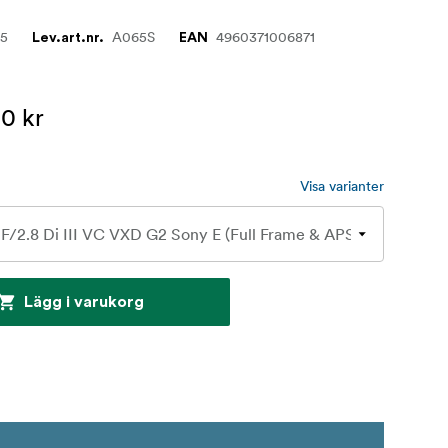
65
A065S
4960371006871
Lev.art.nr.
EAN
0 kr
Visa varianter
Lägg i varukorg