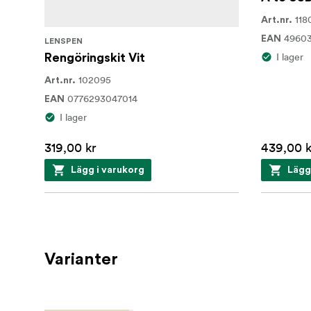
118
Art.nr.
49603
EAN
LENSPEN
I lager
Rengöringskit Vit
102095
Art.nr.
0776293047014
EAN
I lager
319,00 kr
439,00 k
Lägg i varukorg
Lägg
Varianter