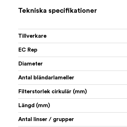
fokus, fokusförinställningar och ringfunktion
Tekniska specifikationer
En dynamisk objektivdesign förbättrar använ
fluorbeläggning för att säkerställa säker an
Tamron lyckats skapa ett kompakt och lätt ob
generationen.
Tillverkare
Kompakt design, objektivet är bara 156
EC Rep
Utrustat med Tamrons mycket uppska
Diameter
Väger endast 855 g
Antal bländarlameller
Kompatibel med Fast Hybrid AF och E
67 mm filterstorlek, samma som de fles
Filterstorlek cirkulär (mm)
Fukttålig konstruktion med fluorbelägg
Längd (mm)
MOD är bara 0,3 m
Antal linser / grupper
Få 5 års garanti på ditt nya Tamron-objekt