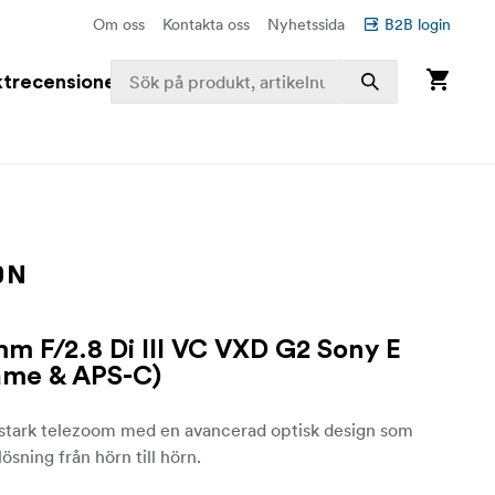
Om oss
Kontakta oss
Nyhetssida
B2B login
trecensioner
m F/2.8 Di III VC VXD G2 Sony E
rame & APS-C)
usstark telezoom med en avancerad optisk design som
ösning från hörn till hörn.