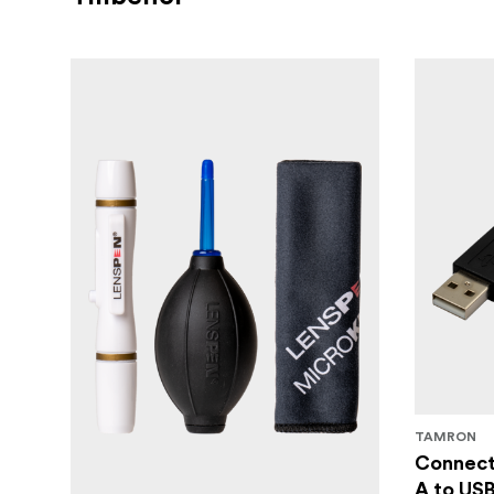
TAMRON
Connect
A to US