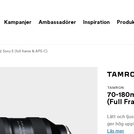
Kampanjer
Ambassadörer
Inspiration
Produk
2 Sony E (full frame & APS-C)
TAMRON
70-180m
(Full F
Lätt och lj
ger hög uppl
Läs mer