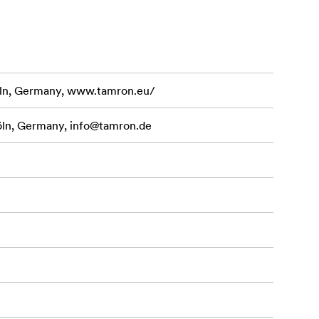
ion med
eringar har
rsta
ln, Germany, www.tamron.eu/
öln, Germany,
info@tamron.de