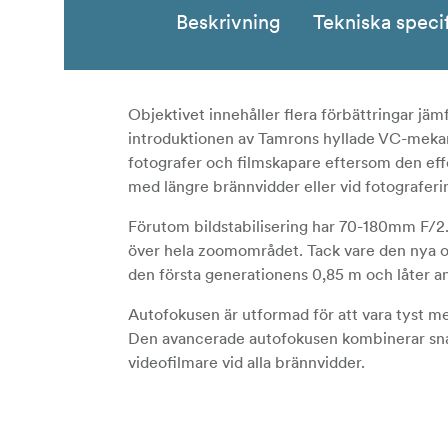
Beskrivning
Tekniska speci
Objektivet innehåller flera förbättringar jä
introduktionen av Tamrons hyllade VC-mekanis
fotografer och filmskapare eftersom den effe
med längre brännvidder eller vid fotografering
Förutom bildstabilisering har 70-180mm F/2.
över hela zoomområdet. Tack vare den nya op
den första generationens 0,85 m och låter 
Autofokusen är utformad för att vara tyst 
Den avancerade autofokusen kombinerar snab
videofilmare vid alla brännvidder.
Objektivet är kompatibelt med både Tamron 
användaren anpassa objektivets funktioner b