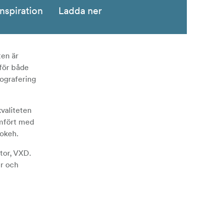
Inspiration
Ladda ner
ten är
 för både
tografering
valiteten
ämfört med
bokeh.
tor, VXD.
er och
an kan
er som A-B-