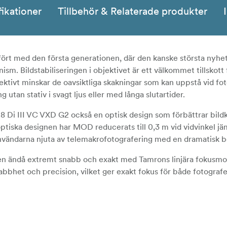
fikationer
Tillbehör & Relaterade produkter
mfört med den första generationen, där den kanske största nyhe
m. Bildstabiliseringen i objektivet är ett välkommet tillskott
ktivt minskar de oavsiktliga skakningar som kan uppstå vid fo
 utan stativ i svagt ljus eller med långa slutartider.
8 Di III VC VXD G2 också en optisk design som förbättrar bildk
tiska designen har MOD reducerats till 0,3 m vid vidvinkel j
användarna njuta av telemakrofotografering med en dramatisk 
men ändå extremt snabb och exakt med Tamrons linjära fokusmo
bhet och precision, vilket ger exakt fokus för både fotograf
Lens Utility och Tamron Lens Utility Mobile. Med programvar
eroende på fotograferingsstil och bland annat ändra funktion