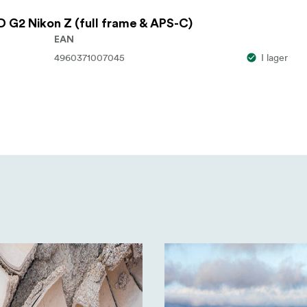
D G2 Nikon Z (full frame & APS-C)
EAN
4960371007045
I lager