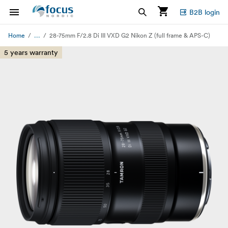
B2B login
...
Home
28-75mm F/2.8 Di III VXD G2 Nikon Z (full frame & APS-C)
5 years warranty