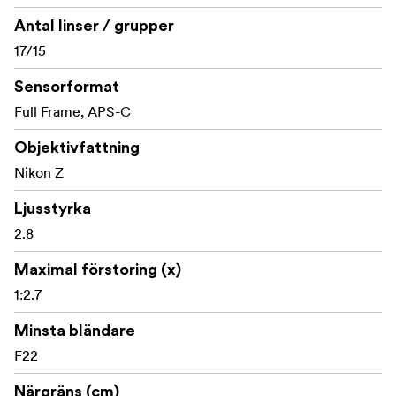
byggkvaliteten säkerställer hållbarhet, med
Antal linser / grupper
väderförsegling som skyddar mot damm och fukt, vilket
17/15
gör det lämpligt för olika fotograferingsförhållanden.
Dessutom är frontlinsen belagd med Tamrons Fluorine-
Sensorformat
beläggning, som ger hög vattenavvisning och anti-fog
Full Frame, APS-C
egenskaper.
Objektivfattning
Nikon Z
Ljusstyrka
2.8
Maximal förstoring (x)
1:2.7
Minsta bländare
F22
Närgräns (cm)