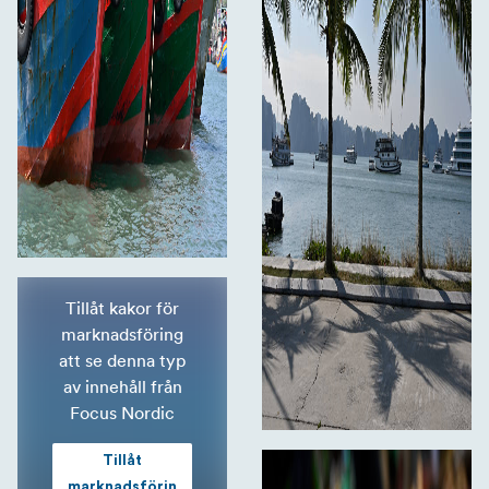
Tillåt kakor för
marknadsföring
att se denna typ
av innehåll från
Focus Nordic
Tillåt
marknadsförin