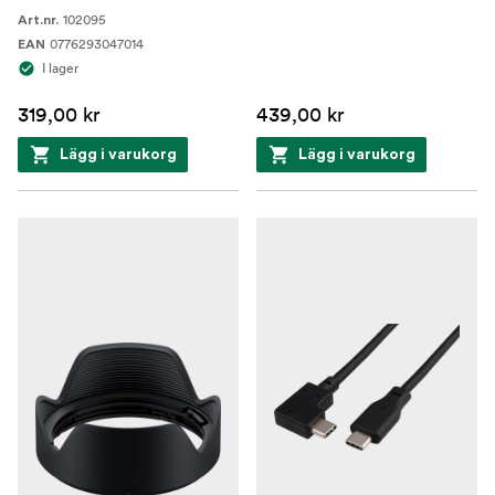
102095
Art.nr.
0776293047014
EAN
I lager
319,00 kr
439,00 kr
Lägg i varukorg
Lägg i varukorg