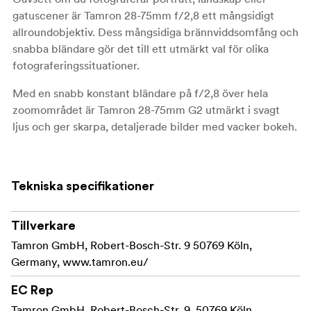
gatuscener är Tamron 28-75mm f/2,8 ett mångsidigt
allroundobjektiv. Dess mångsidiga brännviddsomfång och
snabba bländare gör det till ett utmärkt val för olika
fotograferingssituationer.
Med en snabb konstant bländare på f/2,8 över hela
zoomområdet är Tamron 28-75mm G2 utmärkt i svagt
ljus och ger skarpa, detaljerade bilder med vacker bokeh.
Den optiska konstruktionen, med 17 element i 15
grupper, inkluderar 2 GM och 2 LD speciella linselement
för att minimera aberrationer och förbättra bildens
Tekniska specifikationer
klarhet. BBAR-beläggningen säkerställer att spökbilder
och överstrålning elimineras effektivt, även i utmanande
Tillverkare
bakgrundsbelysta scenarier.
Tamron GmbH, Robert-Bosch-Str. 9 50769 Köln,
Kompakt design med enastående optisk prestanda
Germany, www.tamron.eu/
Mångsidig för både foto- och videotillämpningar
EC Rep
Tamron GmbH, Robert-Bosch-Str. 9, 50769 Köln,
Minimalt objektavstånd (MOD) på 0,18 m vid