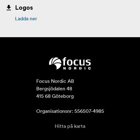
Logos
Ladda ner
Focus Nordic AB

Bergsjödalen 48

415 68 Göteborg

Organisationsnr: 556507-4985
Hitta på karta