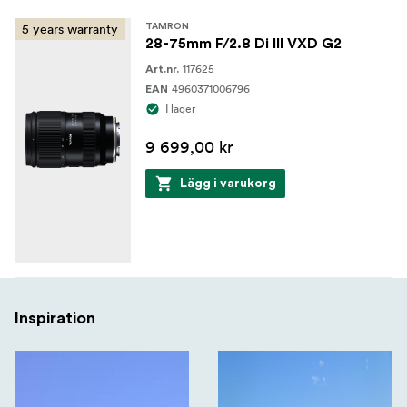
5 years warranty
TAMRON
28-75mm F/2.8 Di III VXD G2
117625
Art.nr.
4960371006796
EAN
I lager
9 699,00 kr
Lägg i varukorg
Inspiration