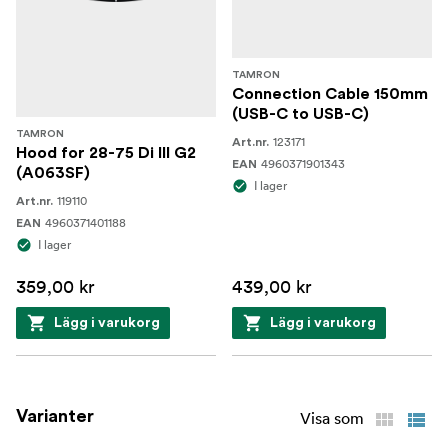
TAMRON
Connection Cable 150mm
(USB-C to USB-C)
TAMRON
123171
Art.nr.
Hood for 28-75 Di III G2
4960371901343
EAN
(A063SF)
I lager
119110
Art.nr.
4960371401188
EAN
I lager
359,00 kr
439,00 kr
Lägg i varukorg
Lägg i varukorg
Varianter
Visa som