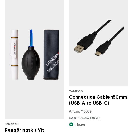
TAMRON
Connection Cable 150mm
(USB-A to USB-C)
118039
Art.nr.
4960371901312
EAN
I lager
LENSPEN
Rengöringskit Vit