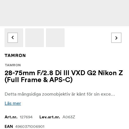
TAMRON
28-75mm F/2.8 Di III VXD G2 Nikon Z
(Full Frame & APS-C)
Detta mångsidiga zoomobjektiv är känt för sin exceptionella bildkvalitet och kompakta design, och är en favorit bland både fotografer och videofilmare.
Läs mer
127694
A063Z
Art.nr.
Lev.art.nr.
4960371006901
EAN