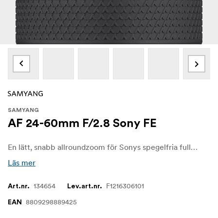
SAMYANG
AF 24-60mm F/2.8 Sony FE
En lätt, snabb allroundzoom för Sonys spegelfria fullformatskameror, AF 24-60 mm F2.8 FE, är byggd för att användas i vardagen utan att kompromissa med bildkvaliteten. Den täcker landskap, livsstil och porträtt med en konstant F2,8-bländare och ger pålitlig prestanda i svagt ljus och jämn motivseparation samtidigt som den håller ditt kit kompakt med bara 494 g och 102-126 mm i längd.
Läs mer
134654
F1216306101
Art.nr.
Lev.art.nr.
8809298889425
EAN