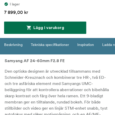
I lager
7 899,00 kr
Lägg i varukorg
Beskrivning
Tekniska specifikationer
Inspiration
Ladda n
Samyang AF 24-60mm F2.8 FE
Den optiska designen är utvecklad tillsammans med
Schneider-Kreuznach och kombinerar tre HR-, två ED-
och tre asfäriska element med Samyangs UMC-
beläggning för att kontrollera aberrationer och bibehålla
skarp kontrast och färg över hela ramen. Ett 9-bladigt
membran ger en tilltalande, rundad bokeh. För både
stillbilder och video ger en linjär STM-enhet snabb, tyst
autofokus med säker motivspårning, och en AF/MF-