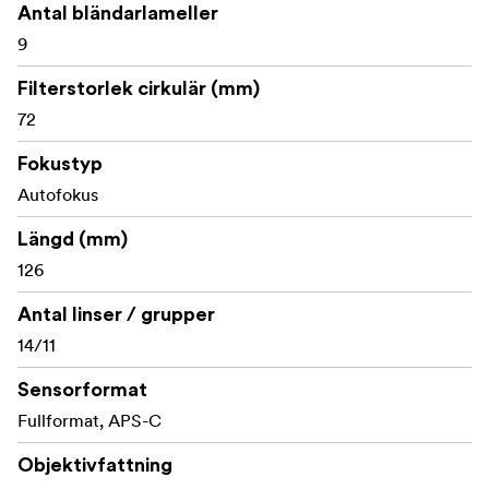
Antal bländarlameller
- Närfokus: 0,18 m (0,27×) vid vidvinkel; 0,32 m (0,25×) vid
tele
9
- Hållbar konstruktion med damm- och stänktålighet;
Filterstorlek cirkulär (mm)
vatten-/oljeavvisande beläggning
72
- 72 mm filterstorlek
Fokustyp
Vad ingår i förpackningen:
Autofokus
Objektiv
Samyang AF 24-60mm F2.8 FE
Längd (mm)
Främre och bakre lock
126
Motljusskydd
Antal linser / grupper
14/11
Sensorformat
Fullformat, APS-C
Objektivfattning