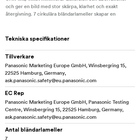
och ger en bild med stor skärpa, klarhet och exakt
återgivning. 7 cirkulära bländarlameller skapar en
tilltalande bokeh utanför fokus och hjälper dig att skilja
motivet i bilden från bakgrunden.
Tekniska specifikationer
Objektivet har Panasonics mycket uppskattade
fokusmotor som ger tyst, snabb och exakt autofokus.
Med ett närbildsavstånd på bara 0,15 m och en maximal
Tillverkare
förstoring på 0:5 i vidvinkel erbjuder objektivet också
Panasonic Marketing Europe GmbH, Winsbergring 15,
exceptionella möjligheter till makrofotografering.
22525 Hamburg, Germany,
ask.panasonic.safety@eu.panasonic.com
Väderbeständig
EC Rep
Kompakt design
Panasonic Marketing Europe GmbH, Panasonic Testing
Utmärkt för makro
Centre, Winsbergring 15, 22525 Hamburg, Germany,
ask.panasonic.safety@eu.panasonic.com
Avancerad optisk konstruktion
Antal bländarlameller
7