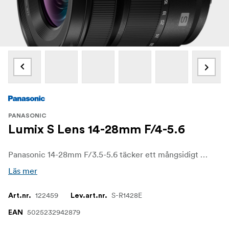
PANASONIC
Lumix S Lens 14-28mm F/4-5.6
Panasonic 14-28mm F/3.5-5.6 täcker ett mångsidigt utbud av vidvinkelbrännvidder och är en flexibel zoom som är idealisk för dynamiska landskapsbilder, stadsbilder och interiörfotografering. Dess kompakta design gör det till ett mångsidigt objektiv som är lika bra för fotografering som för att filma vloggar.
Läs mer
122459
S-R1428E
Art.nr.
Lev.art.nr.
5025232942879
EAN