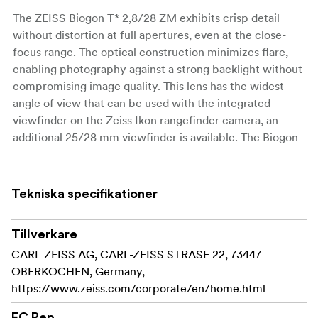
The ZEISS Biogon T* 2,8/28 ZM exhibits crisp detail
without distortion at full apertures, even at the close-
focus range. The optical construction minimizes flare,
enabling photography against a strong backlight without
compromising image quality. This lens has the widest
angle of view that can be used with the integrated
viewfinder on the Zeiss Ikon rangefinder camera, an
additional 25/28 mm viewfinder is available. The Biogon
T* 2,8/28 ZM is ideal for travel photography and is also
well-suited for group and interior photographs when
space is at a premium and wide-angle distortion needs to
Tekniska specifikationer
be minimized.
Technical info:
Tillverkare
CARL ZEISS AG, CARL-ZEISS STRASE 22, 73447
Aperture range: F 2,8-22
OBERKOCHEN, Germany,
https://www.zeiss.com/corporate/en/home.html
Close focus: 50cm
EC Rep