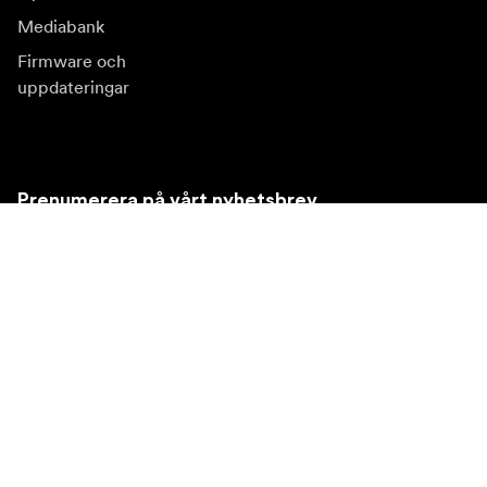
Mediabank
Firmware och
uppdateringar
Prenumerera på vårt nyhetsbrev
Få de senaste produktnyheterna, inspiration och
erbjudanden.
Privatkund
Återförsäljare
Prenumerera
Besök en annan lokal marknad