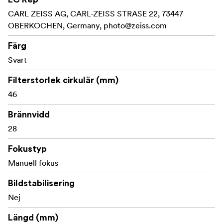
Filter thread: 46mm
CARL ZEISS AG, CARL-ZEISS STRASE 22, 73447
Lenght: 51mm
OBERKOCHEN, Germany,
photo@zeiss.com
Weight: 220g
Färg
Svart
Lens hood sold separately
Filterstorlek cirkulär (mm)
46
Brännvidd
28
Fokustyp
Manuell fokus
Bildstabilisering
Nej
Längd (mm)