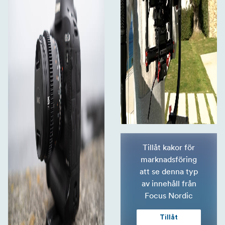
Tillåt kakor för
marknadsföring
att se denna typ
av innehåll från
Focus Nordic
Tillåt