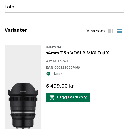
Foto
Varianter
Visa som
SAMYANG
14mm T3.1 VDSLR MK2 Fuji X
115740
Art.nr.
8809298887469
EAN
I lager
5 499,00 kr
Lägg i varukorg