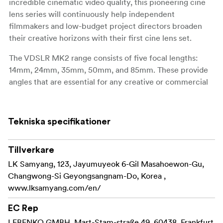
incredible cinematic video quality, this pioneering cine
lens series will continuously help independent
filmmakers and low-budget project directors broaden
their creative horizons with their first cine lens set.
The VDSLR MK2 range consists of five focal lengths:
14mm, 24mm, 35mm, 50mm, and 85mm. These provide
angles that are essential for any creative or commercial
project.
All five lenses are available and fully compatible with
Tekniska specifikationer
seven camera mounts: Canon EF, Sony E, Canon RF,
Nikon F, Canon M, Fuji X, and MFT. They are suitable for
DSLR and mirrorless systems and are ready to support all
Tillverkare
types of filmmakers worldwide.
LK Samyang, 123, Jayumuyeok 6-Gil Masahoewon-Gu,
Changwong-Si Geyongsangnam-Do, Korea ,
In contrast to their compact size, the VDSLR MK2 lenses
www.lksamyang.com/en/
cover full-frame sensors (36x24mm) and are ready for a
high-quality video-making environment. This new series
EC Rep
inherits the outstanding image quality of the previous
LEBENKO GMBH, Mart-Stam-straße 49, 60438, Frankfurt