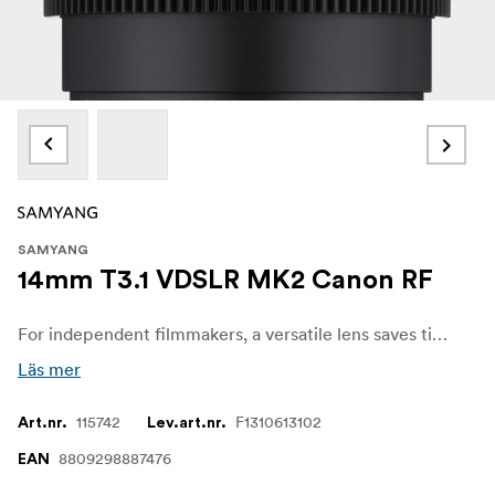
SAMYANG
14mm T3.1 VDSLR MK2 Canon RF
For independent filmmakers, a versatile lens saves time and money. The Samyang VDSLR MK2 series has fast apertures across all five models, allowing filmmakers to concentrate more on the scene and creativity without worrying about image quality, even in low-light situations. The shallow depth of field blurs out the background and highlights the subject, adding depth to the story.
Läs mer
115742
F1310613102
Art.nr.
Lev.art.nr.
8809298887476
EAN