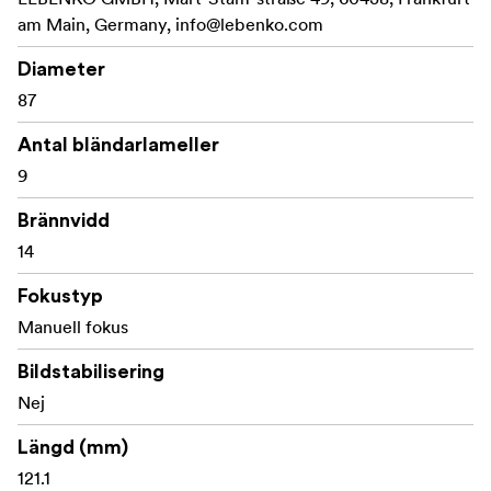
series. All five lenses have aspherical lens elements to
am Main, Germany,
info@lebenko.com
reduce spherical and optical aberration, producing clear
and vibrant images.
Diameter
87
Antal bländarlameller
9
Brännvidd
14
Fokustyp
Manuell fokus
Bildstabilisering
Nej
Längd (mm)
121.1