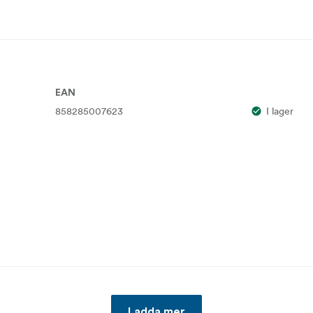
EAN
858285007623
I lager
Ladda mer