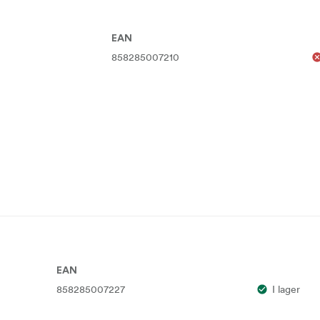
EAN
858285007210
EAN
858285007227
I lager