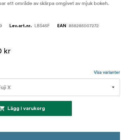
par ett område av skärpa omgivet av mjuk bokeh.
9
LBS45F
858285007272
Lev.art.nr.
EAN
0 kr
Visa varianter
Lägg i varukorg