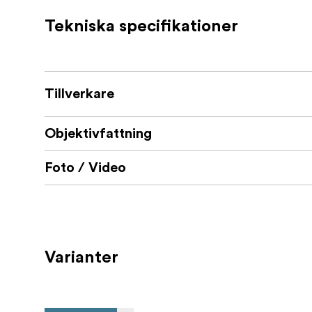
Tekniska specifikationer
Kompakt
Täcker fullformatssensorer
Finns med flera olika fattningar
Tillverkare
Objektivfattning
Foto / Video
Varianter