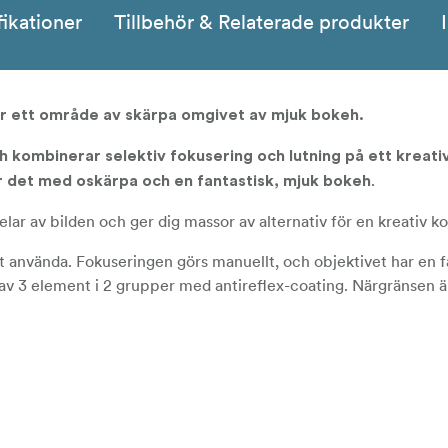
fikationer
Tillbehör & Relaterade produkter
ar ett område av skärpa omgivet av mjuk bokeh.
 kombinerar selektiv fokusering och lutning på ett kreati
.
er det med oskärpa och en fantastisk, mjuk bokeh
a delar av bilden och ger dig massor av alternativ för en kreativ 
t använda. Fokuseringen görs manuellt, och objektivet har en f
 av 3 element i 2 grupper med antireflex-coating. Närgränsen 
ch överstrålning