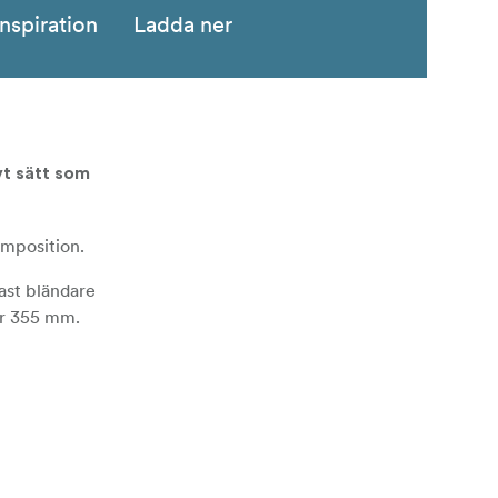
Inspiration
Ladda ner
vt sätt som
komposition.
ast bländare
är 355 mm.