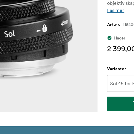
objektiv ska
Läs mer
11840
Art.nr.
I lager
2 399,0
Varianter