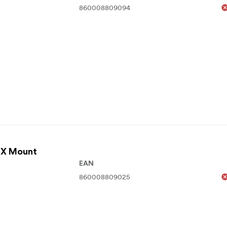
860008809094
i X Mount
EAN
860008809025