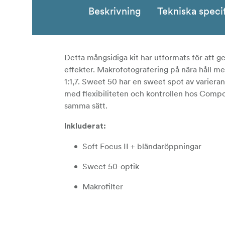
Beskrivning
Tekniska speci
Detta mångsidiga kit har utformats för att 
effekter. Makrofotografering på nära håll m
1:1,7. Sweet 50 har en sweet spot av varieran
med flexibiliteten och kontrollen hos Compo
samma sätt.
Inkluderat:
Soft Focus II + bländaröppningar
Sweet 50-optik
Makrofilter
Stort fodral för byte av optik