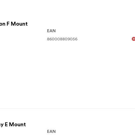
kon F Mount
EAN
860008809056
ny E Mount
EAN