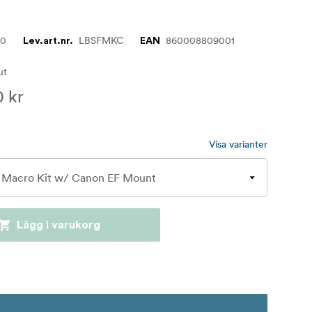
20
LBSFMKC
860008809001
Lev.art.nr.
EAN
lut
0 kr
Visa varianter
Lägg i varukorg