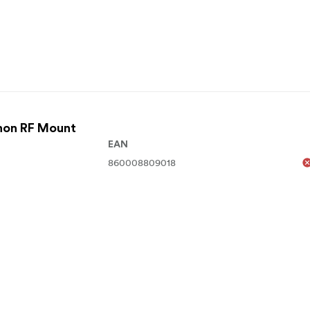
non RF Mount
EAN
860008809018