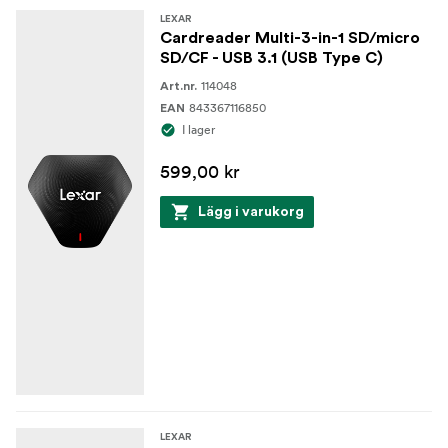
LEXAR
Cardreader Multi-3-in-1 SD/micro
SD/CF - USB 3.1 (USB Type C)
114048
Art.nr.
843367116850
EAN
I lager
599,00 kr
Lägg i varukorg
LEXAR