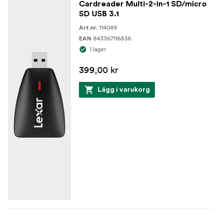
Cardreader Multi-2-in-1 SD/micro
SD USB 3.1
114049
Art.nr.
843367116836
EAN
I lager
399,00 kr
Lägg i varukorg