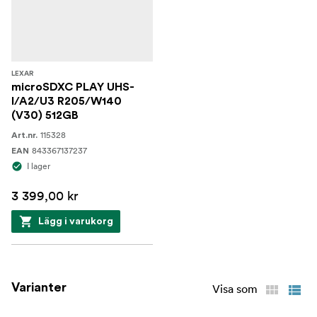
LEXAR
microSDXC PLAY UHS-
I/A2/U3 R205/W140
(V30) 512GB
115328
Art.nr.
843367137237
EAN
I lager
3 399,00 kr
Lägg i varukorg
Varianter
Visa som