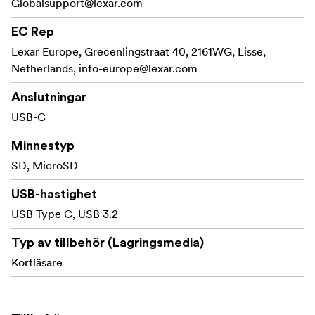
Globalsupport@lexar.com
dina överföringar är slutförda.
EC Rep
För fotografer och videofilmare som är
Kompakt design
Lexar Europe, Grecenlingstraat 40, 2161WG, Lisse,
på språng är Lexar® Professional USB-C™ Dual-Slot
Netherlands,
info-europe@lexar.com
Reader liten och kompakt så att du kan stoppa den i
fickan och gå.
Anslutningar
USB-C
Alla Lexars produktdesigner genomgår
Grundligt testad
omfattande tester i Lexar Quality Labs, anläggningar
Minnestyp
med mer än 1 100 digitala enheter, för att säkerställa
SD, MicroSD
prestanda, kvalitet, kompatibilitet och tillförlitlighet.
USB-hastighet
USB Type C, USB 3.2
Typ av tillbehör (Lagringsmedia)
Kortläsare