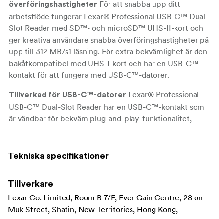
För att snabba upp ditt
överföringshastigheter
arbetsflöde fungerar Lexar® Professional USB-C™ Dual-
Slot Reader med SD™- och microSD™ UHS-II-kort och
ger kreativa användare snabba överföringshastigheter på
upp till 312 MB/s1 läsning. För extra bekvämlighet är den
bakåtkompatibel med UHS-I-kort och har en USB-C™-
kontakt för att fungera med USB-C™-datorer.
Lexar® Professional
Tillverkad för USB-C™-datorer
USB-C™ Dual-Slot Reader har en USB-C™-kontakt som
är vändbar för bekväm plug-and-play-funktionalitet,
vilket gör den perfekt för USB-C™-datorer.
Lexar®
Kompatibel med USB 3.1- och 2.0-portar
Tekniska specifikationer
Professional USB-C™ Dual-Slot Reader är utformad med
ett USB 3.2 Gen1-gränssnitt och är även bakåtkompatibel
Tillverkare
med USB 3.1- och 2.0-portar.
Lexar Co. Limited, Room B 7/F, Ever Gain Centre, 28 on
USB-C™ Dual-Slot Reader är
LED-aktivitetslampa
Muk Street, Shatin, New Territories, Hong Kong,
utformad med en LED-aktivitetslampa så att du vet när