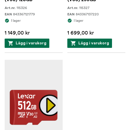
115326
115327
Art.nr.
Art.nr.
843367121779
843367137220
EAN
EAN
I lager
I lager
1 149,00 kr
1 699,00 kr
Lägg i varukorg
Lägg i varukorg