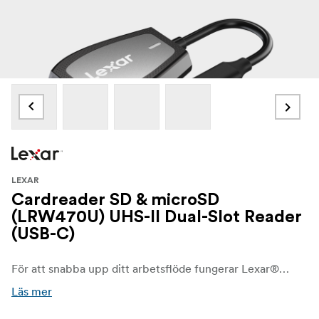
LEXAR
Cardreader SD & microSD
(LRW470U) UHS-II Dual-Slot Reader
(USB-C)
För att snabba upp ditt arbetsflöde fungerar Lexar® Professional USB-C™ Dual-Slot Reader med SD™- och microSD™ UHS-II-kort och ger kreativa användare snabba överföringshastigheter på upp till 312 MB/s1 i läsning. För extra bekvämlighet är den bakåtkompatibel med UHS-I-kort och har en USB-C™-kontakt för att fungera med USB-C™-datorer.
Läs mer