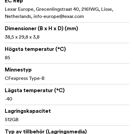
EC Rep
Inspelning av rå 8K-video
Lexar Europe, Grecenlingstraat 40, 2161WG, Lisse,
IP5X-klassad för dammskydd
Netherlands,
info-europe@lexar.com
Stöt- / vibrations- / temperatursäker
Dimensioner (B x H x D) (mm)
38,5 x 29,8 x 3,8
Slitage-, kompressions- och böjsäker
Högsta temperatur (°C)
Limiterad livstidsgaranti
85
PCIe 4.0-teknik ger max
Imponerande Pro-prestanda
Minnestyp
läshastigheter på 3600 MB/s och max skrivhastigheter
CFexpress Type-B
på 3000 MB/s för att fånga livfulla, snabba bilder och
sedan ta dig igenom postproduktionen.
Lägsta temperatur (°C)
Fantastiska skrivhastigheter med bibehållen
-40
Med skrivhastigheter på 3000 MB/s kan du
hastighet
Lagringskapacitet
spela in video i kommersiell kvalitet utan bildförlust och
512GB
ta bilder i burst-mode utan att stamma, bild efter bild.
Typ av tillbehör (Lagringsmedia)
Snabbare skrivhastigheter