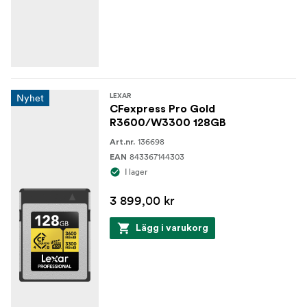
Nyhet
LEXAR
CFexpress Pro Gold
R3600/W3300 128GB
136698
Art.nr.
843367144303
EAN
I lager
3 899,00 kr
Lägg i varukorg