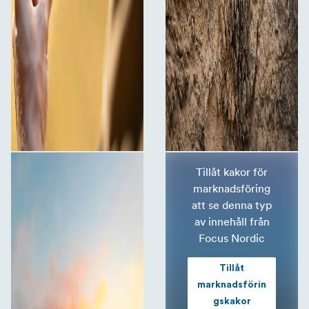
Tillåt kakor för
marknadsföring
att se denna typ
av innehåll från
Focus Nordic
Tillåt
marknadsförin
gskakor