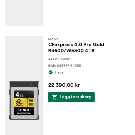
LEXAR
CFexpress 4.0 Pro Gold
R3600/W3300 4TB
130961
Art.nr.
843367134335
EAN
I lager
22 390,00 kr
Lägg i varukorg