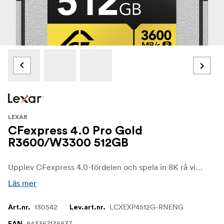
LEXAR
CFexpress 4.0 Pro Gold
R3600/W3300 512GB
Upplev CFexpress 4.0-fördelen och spela in 8K rå video i biokvalitet med 512 GB Professional GOLD CFexpress 4.0 typ B-minneskort från Lexar, som ger läshastigheter på upp till 3600 MB/s, skrivhastigheter på upp till 3300 MB/s och ihållande skrivhastigheter på 3000 MB/s, vilket bidrar till att påskynda efterproduktionen.
Läs mer
130542
LCXEXP4512G-RNENG
Art.nr.
Lev.art.nr.
843367135837